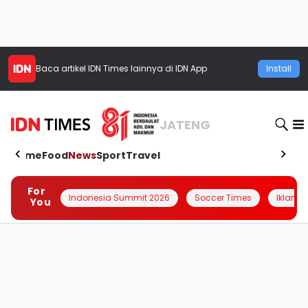
Baca artikel
IDN Times
lainnya di IDN App
Install
JATENG
Home
Food
News
Sport
Travel
For
Indonesia Summit 2026
Soccer Times
Iklanin 
You