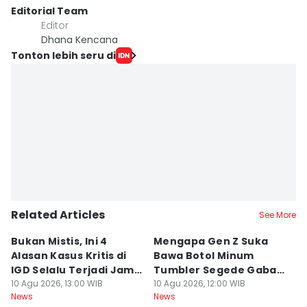
Editorial Team
Editor
Dhana Kencana
Tonton lebih seru di
Related Articles
See More
Bukan Mistis, Ini 4
Mengapa Gen Z Suka
P
Alasan Kasus Kritis di
Bawa Botol Minum
C
IGD Selalu Terjadi Jam 3
Tumbler Segede Gaban
T
Pagi: Misteri?
10 Agu 2026, 13:00 WIB
ke Meja Meeting? Ini
10 Agu 2026, 12:00 WIB
W
10
News
News
Ne
Fakta Uniknya
A