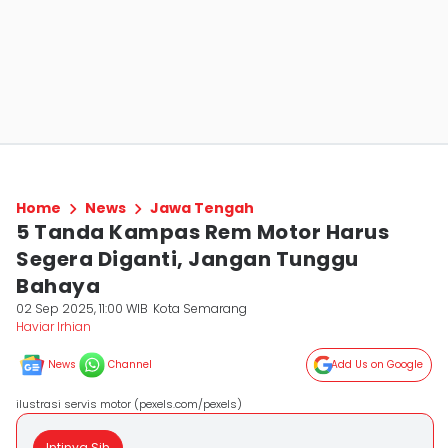
Home
News
Jawa Tengah
5 Tanda Kampas Rem Motor Harus
Segera Diganti, Jangan Tunggu
Bahaya
02 Sep 2025, 11:00 WIB
Kota Semarang
Haviar Irhian
News
Channel
Add Us on Google
ilustrasi servis motor (pexels.com/pexels)
Intinya Sih