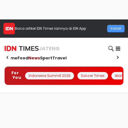
Baca artikel
IDN Times
lainnya di IDN App
Install
JATENG
Home
Food
News
Sport
Travel
For
Indonesia Summit 2026
Soccer Times
Iklanin 
You