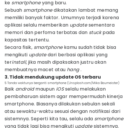
ke
smartphone
yang baru.
Sebuah
smartphone
dikatakan lambat memang
memiliki banyak faktor. Umumnya terjadi karena
aplikasi selalu memberikan
update
sementara
memori dan perfoma terbatas dan
stuck
pada
kapasitas tertentu.
Secara fisik,
smartphone
kamu sudah tidak bisa
mengikuti
update
dari berbasi aplikasi yang
ter
install,
jika masih dipaksakan justru akan
membuatnya macet atau
hang
.
3. Tidak mendukung update OS terbaru
5 Tanda waktunya berganti smartphone (Unsplash.com/Mika Baumeister)
Baik
android
maupun
iOS
selalu melakukan
pembaharuan sistem agar mempermudah kinerja
smartphone. Biasanya dilakukan sebulan sekali
atau sewaktu-waktu sesuai dengan notifikasi dari
sistemnya. Seperti kita tau, selalu ada
smartphone
yang tidak lagi bisa mengikuti
update
sistemnya.