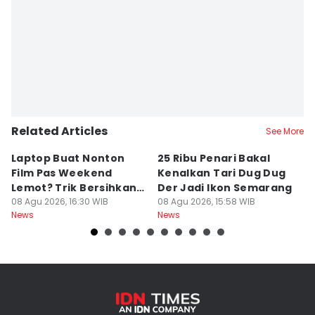
Related Articles
See More
Laptop Buat Nonton
25 Ribu Penari Bakal
5
Film Pas Weekend
Kenalkan Tari Dug Dug
I
Lemot? Trik Bersihkan
Der Jadi Ikon Semarang
W
Junk File Tanpa Install
08 Agu 2026, 16:30 WIB
08 Agu 2026, 15:58 WIB
P
08
News
News
Ne
Ulang