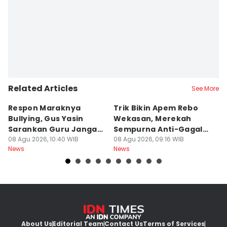
Related Articles
See More
Respon Maraknya
Trik Bikin Apem Rebo
J
Bullying, Gus Yasin
Wekasan, Merekah
Ha
Sarankan Guru Jangan
Sempurna Anti-Gagal
P
Bebani Siswa
08 Agu 2026, 10:40 WIB
Pakai Cetakan
08 Agu 2026, 09:16 WIB
2
08
News
News
Ne
Rumahan
About Us
Editorial Team
Contact Us
Terms of Services