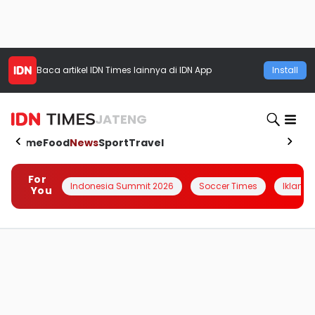
Baca artikel
IDN Times
lainnya di IDN App
Install
JATENG
Home
Food
News
Sport
Travel
For
Indonesia Summit 2026
Soccer Times
Iklanin 
You