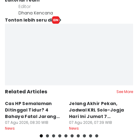
Editorial Team
Editor
Dhana Kencana
Tonton lebih seru di
Related Articles
See More
Cas HP Semalaman
Jelang Akhir Pekan,
P
Ditinggal Tidur? 4
Jadwal KRL Solo-Jogja
Ra
Bahaya Fatal Jarang
Hari Ini Jumat 7
2
Disadari Pekerja Kantor
07 Agu 2026, 08:30 WIB
Agustus, Lengkap!
07 Agu 2026, 07:39 WIB
07
News
News
Ne