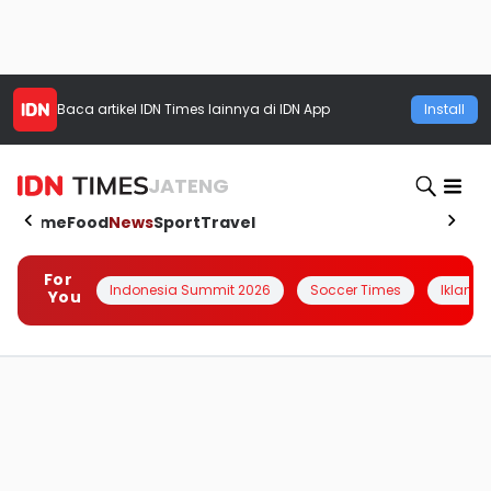
Baca artikel
IDN Times
lainnya di IDN App
Install
JATENG
Home
Food
News
Sport
Travel
For
Indonesia Summit 2026
Soccer Times
Iklanin 
You