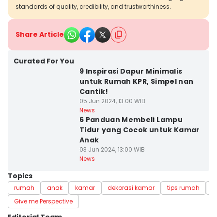
standards of quality, credibility, and trustworthiness.
Share Article
Curated For You
9 Inspirasi Dapur Minimalis
untuk Rumah KPR, Simpel nan
Cantik!
05 Jun 2024, 13:00 WIB
News
6 Panduan Membeli Lampu
Tidur yang Cocok untuk Kamar
Anak
03 Jun 2024, 13:00 WIB
News
Topics
rumah
anak
kamar
dekorasi kamar
tips rumah
k
Give me Perspective