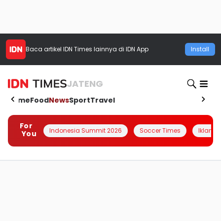
Baca artikel
IDN Times
lainnya di IDN App
Install
JATENG
Home
Food
News
Sport
Travel
For
Indonesia Summit 2026
Soccer Times
Iklanin 
You