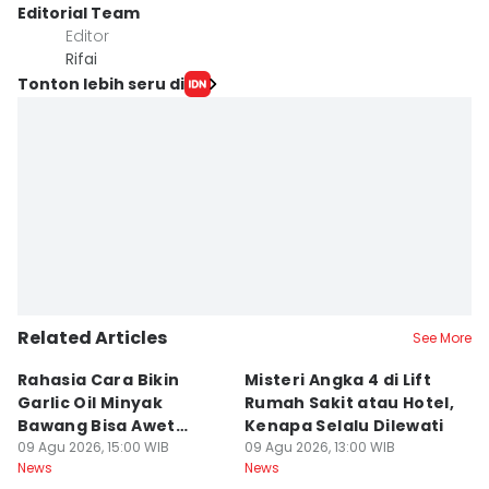
Editorial Team
Editor
Rifai
Tonton lebih seru di
Related Articles
See More
Rahasia Cara Bikin
Misteri Angka 4 di Lift
Di
Garlic Oil Minyak
Rumah Sakit atau Hotel,
K
Bawang Bisa Awet
Kenapa Selalu Dilewati
E
Berbulan-bulan: Bumbu
09 Agu 2026, 15:00 WIB
09 Agu 2026, 13:00 WIB
G
09
News
News
Ne
Level Resto!