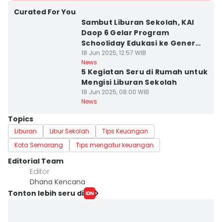
Curated For You
Sambut Liburan Sekolah, KAI
Daop 6 Gelar Program
Schooliday Edukasi ke Generasi
Muda
18 Jun 2025, 12:57 WIB
News
5 Kegiatan Seru di Rumah untuk
Mengisi Liburan Sekolah
18 Jun 2025, 08:00 WIB
News
Topics
Liburan
Libur Sekolah
Tips Keuangan
Kota Semarang
Tips mengatur keuangan
Editorial Team
Editor
Dhana Kencana
Tonton lebih seru di