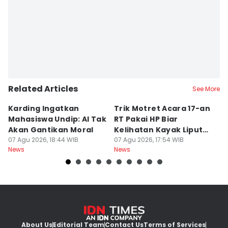
Related Articles
See More
Karding Ingatkan
Trik Motret Acara 17-an
N
Mahasiswa Undip: AI Tak
RT Pakai HP Biar
C
Akan Gantikan Moral
Kelihatan Kayak Liputan
1
07 Agu 2026, 18:44 WIB
Festival Nasional
07 Agu 2026, 17:54 WIB
M
07
News
News
Ne
About Us
Editorial Team
Contact Us
Terms of Services