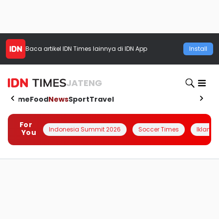
Baca artikel
IDN Times
lainnya di IDN App
Install
JATENG
Home
Food
News
Sport
Travel
For
Indonesia Summit 2026
Soccer Times
Iklanin 
You