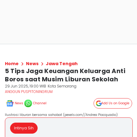
Home
News
Jawa Tengah
5 Tips Jaga Keuangan Keluarga Anti
Boros saat Musim Liburan Sekolah
29 Jun 2025, 19:00 WIB
Kota Semarang
ANGGUN PUSPITONINGRUM
News
Channel
Add Us on Google
Ilustrasi liburan bersama sahabat (pexels.com//Andrea Piacquadio)
Intinya Sih