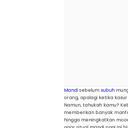
Mandi
sebelum
subuh
mung
orang, apalagi ketika kasur
Namun, tahukah kamu? Keb
memberikan banyak manfaa
hingga meningkatkan mood
agar ritual mandi pagi ini