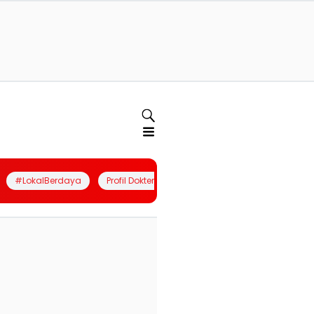
#LokalBerdaya
Profil Dokter
Quiz
Join Community