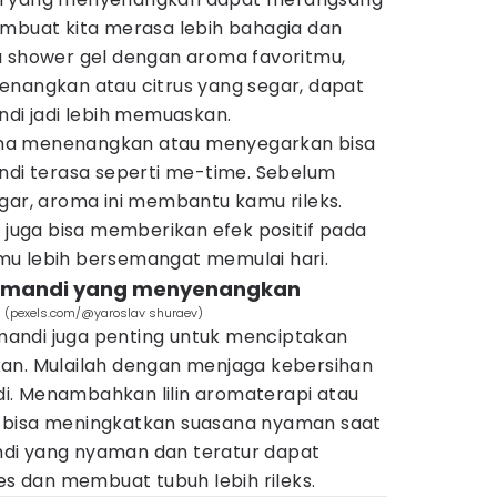
embuat kita merasa lebih bahagia dan
u shower gel dengan aroma favoritmu,
enangkan atau citrus yang segar, dapat
i jadi lebih memuaskan.
ma menenangkan atau menyegarkan bisa
i terasa seperti me-time. Sebelum
gar, aroma ini membantu kamu rileks.
uga bisa memberikan efek positif pada
mu lebih bersemangat memulai hari.
r mandi yang menyenangkan
di (pexels.com/@yaroslav shuraev)
andi juga penting untuk menciptakan
an. Mulailah dengan menjaga kebersihan
i. Menambahkan lilin aromaterapi atau
 bisa meningkatkan suasana nyaman saat
di yang nyaman dan teratur dapat
 dan membuat tubuh lebih rileks.