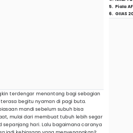
5
.
Piala A
6
.
GIIAS 2
kin terdengar menantang bagi sebagian
 terasa begitu nyaman di pagi buta.
iasaan mandi sebelum subuh bisa
t, mulai dari membuat tubuh lebih segar
 sepanjang hari. Lalu bagaimana caranya
 bisa jadi kebiasaan yang menyenangkan?