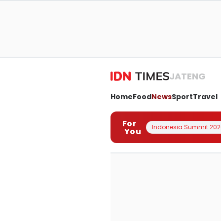
JATENG
Home
Food
News
Sport
Travel
For
Indonesia Summit 202
You