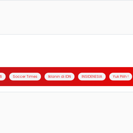
6
Soccer Times
Iklanin di IDN
INSIDENESIA
Yuk Pilih !