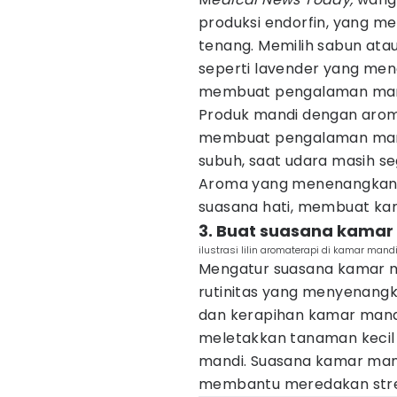
produksi endorfin, yang m
tenang. Memilih sabun ata
seperti lavender yang men
membuat pengalaman mand
Produk mandi dengan aro
membuat pengalaman mand
subuh, saat udara masih se
Aroma yang menenangkan j
suasana hati, membuat ka
3. Buat suasana kama
ilustrasi lilin aromaterapi di kamar man
Mengatur suasana kamar m
rutinitas yang menyenangk
dan kerapihan kamar mand
meletakkan tanaman kecil
mandi. Suasana kamar man
membantu meredakan stres