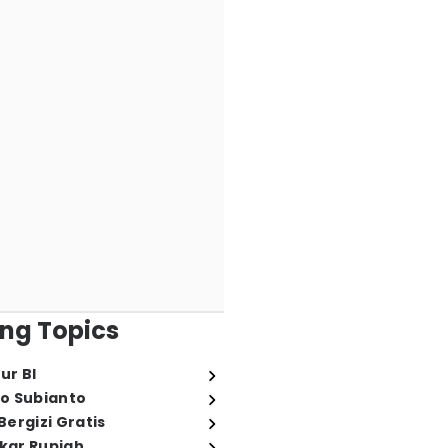
ng Topics
ur BI
o Subianto
ergizi Gratis
ukar Rupiah