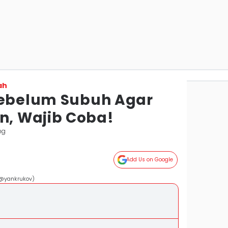
ah
Sebelum Subuh Agar
, Wajib Coba!
ng
Add Us on Google
/@yankrukov)