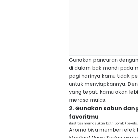
Gunakan pancuran dengan s
di dalam bak mandi pada m
pagi harinya kamu tidak p
untuk menyiapkannya. Den
yang tepat, kamu akan leb
merasa malas.
2. Gunakan sabun dan
favoritmu
ilustrasi memasukan bath bomb (pexel
Aroma bisa memberi efek be
M
edical News Today,
wangi