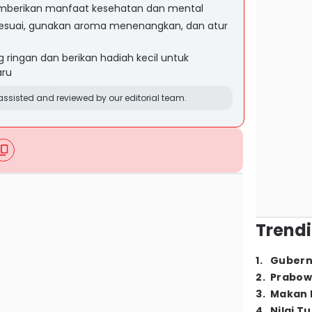
berikan manfaat kesehatan dan mental
 sesuai, gunakan aroma menenangkan, dan atur
 ringan dan berikan hadiah kecil untuk
ru
ssisted and reviewed by our editorial team.
Trendi
1
.
Gubern
2
.
Prabow
3
.
Makan B
4
.
Nilai T