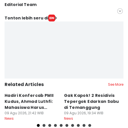
Editorial Team
Editor
Tonton lebih seru di
Bandot Arywono
Editor
Dhana Kencana
Related Articles
See More
Hadiri Konfercab PMII
Gak Kapok! 2 Residivis
A
Kudus, Ahmad Luthfi:
Tepergok Edarkan Sabu
B
Mahasiswa Harus
di Temanggung
B
Konstruktif
09 Agu 2026, 21:42 WIB
09 Agu 2026, 19:34 WIB
Pe
09
News
News
Ne
F