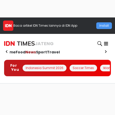
Baca artikel
IDN Times
lainnya di IDN App
Install
JATENG
Home
Food
News
Sport
Travel
For
Indonesia Summit 2026
Soccer Times
Iklanin 
You