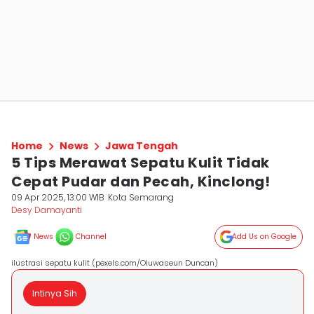
Home
News
Jawa Tengah
5 Tips Merawat Sepatu Kulit Tidak
Cepat Pudar dan Pecah, Kinclong!
09 Apr 2025, 13:00 WIB
Kota Semarang
Desy Damayanti
News
Channel
Add Us on Google
ilustrasi sepatu kulit (pexels.com/Oluwaseun Duncan)
Intinya Sih