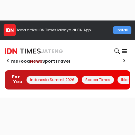
Baca artikel
IDN Times
lainnya di IDN App
Install
JATENG
Home
Food
News
Sport
Travel
For
Indonesia Summit 2026
Soccer Times
Iklanin 
You