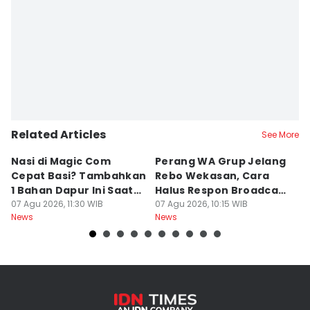
Related Articles
See More
Nasi di Magic Com
Perang WA Grup Jelang
C
Cepat Basi? Tambahkan
Rebo Wekasan, Cara
Di
1 Bahan Dapur Ini Saat
Halus Respon Broadcast
B
Menanak, Awet 2 Hari
07 Agu 2026, 11:30 WIB
Parno
07 Agu 2026, 10:15 WIB
D
07
News
News
Ne