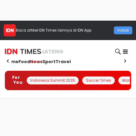
Baca artikel
IDN Times
lainnya di IDN App
Install
JATENG
Home
Food
News
Sport
Travel
For
Indonesia Summit 2026
Soccer Times
Iklanin 
You