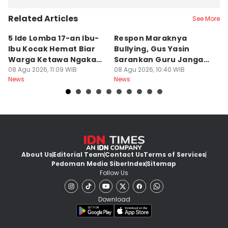
Related Articles
See More
5 Ide Lomba 17-an Ibu-
Respon Maraknya
T
Ibu Kocak Hemat Biar
Bullying, Gus Yasin
W
Warga Ketawa Ngakak
Sarankan Guru Jangan
S
Pas Hari Kemerdekaan
08 Agu 2026, 11:09 WIB
Bebani Siswa
08 Agu 2026, 10:40 WIB
P
08
News
News
Ne
R
About Us
Editorial Team
Contact Us
Terms of Services
Pedoman Media Siber
Index
Sitemap
Follow Us
Download