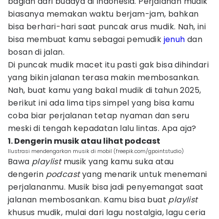
bagian dari budaya di Indonesia. Perjalanan mudik
biasanya memakan waktu berjam-jam, bahkan
bisa berhari-hari saat puncak arus mudik. Nah, ini
bisa membuat kamu sebagai pemudik
jenuh
dan
bosan di jalan.
Di puncak mudik macet itu pasti gak bisa dihindari
yang bikin jalanan terasa makin membosankan.
Nah, buat kamu yang bakal mudik di tahun 2025,
berikut ini ada lima tips simpel yang bisa kamu
coba biar perjalanan tetap nyaman dan seru
meski di tengah kepadatan lalu lintas. Apa aja?
1. Dengerin musik atau lihat podcast
Ilustrasi mendengarkan musik di mobil (freepik.com/gpointstudio)
Bawa
playlist
musik yang kamu suka atau
dengerin
podcast
yang menarik untuk menemani
perjalananmu. Musik bisa jadi penyemangat saat
jalanan membosankan. Kamu bisa buat
playlist
khusus mudik, mulai dari lagu nostalgia, lagu ceria