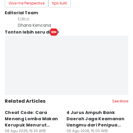
Give me Perspective
tips kulit
Editorial Team
Editor
Dhana Kencana
Tonton lebih seru di
Related Articles
See More
Cheat Code: Cara
4 Jurus Ampuh Bank
J
Menang Lomba Makan
Daerah Jaga Keamanan
U
Kerupuk Menurut
Uangmu dari Penipuan
D
Hukum Fisika, Bukan
06 Agu 2026, 15:30 WIB
Digital
06 Agu 2026, 15:00 WIB
Ha
06