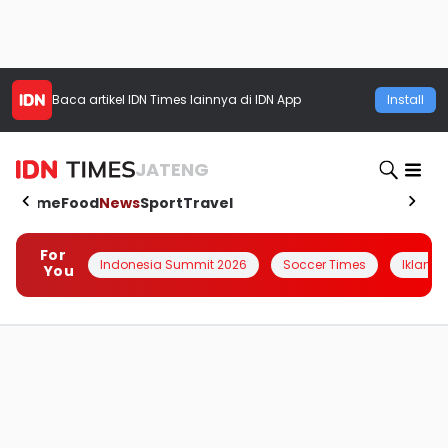
Baca artikel
IDN Times
lainnya di IDN App
Install
JATENG
Home
Food
News
Sport
Travel
For
Indonesia Summit 2026
Soccer Times
Iklanin 
You