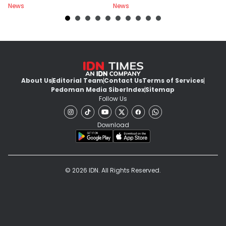
News
News
Ne
Cuma Hoki
About Us
Editorial Team
Contact Us
Terms of Services
Pedoman Media Siber
Index
Sitemap
Follow Us
Download
© 2026 IDN. All Rights Reserved.