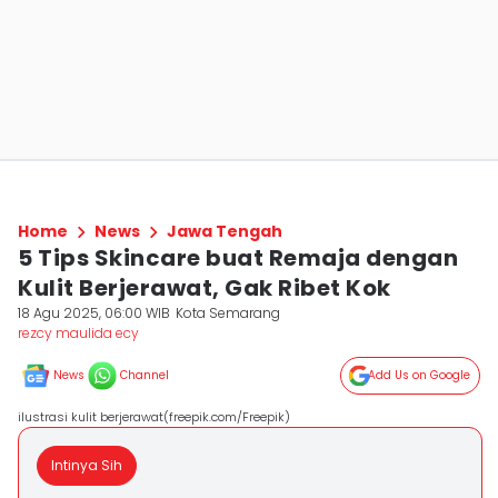
Home
News
Jawa Tengah
5 Tips Skincare buat Remaja dengan
Kulit Berjerawat, Gak Ribet Kok
18 Agu 2025, 06:00 WIB
Kota Semarang
rezcy maulida ecy
News
Channel
Add Us on Google
ilustrasi kulit berjerawat(freepik.com/Freepik)
Intinya Sih