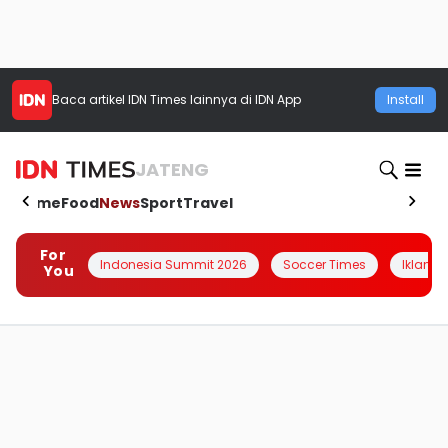
Baca artikel
IDN Times
lainnya di IDN App
Install
JATENG
Home
Food
News
Sport
Travel
For
Indonesia Summit 2026
Soccer Times
Iklanin 
You