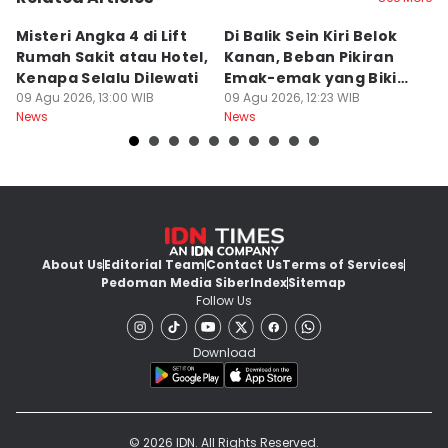
Misteri Angka 4 di Lift
Di Balik Sein Kiri Belok
T
Rumah Sakit atau Hotel,
Kanan, Beban Pikiran
N
Kenapa Selalu Dilewati
Emak-emak yang Bikin
La
09 Agu 2026, 13:00 WIB
Gagal fokus di Jalan
09 Agu 2026, 12:23 WIB
d
09
News
News
Ne
About Us
Editorial Team
Contact Us
Terms of Services
Pedoman Media Siber
Index
Sitemap
Follow Us
Download
© 2026 IDN. All Rights Reserved.