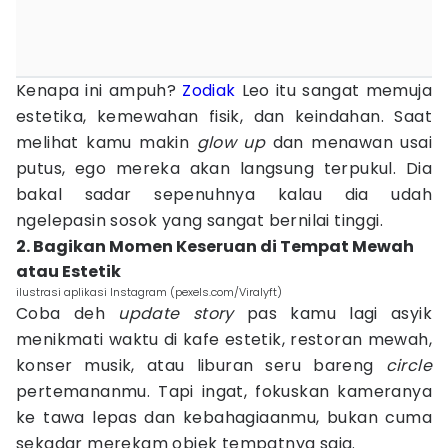
Kenapa ini ampuh?
Zodiak
Leo itu sangat memuja
estetika, kemewahan fisik, dan keindahan. Saat
melihat kamu makin
glow up
dan menawan usai
putus, ego mereka akan langsung terpukul. Dia
bakal sadar sepenuhnya kalau dia udah
ngelepasin sosok yang sangat bernilai tinggi.
2. Bagikan Momen Keseruan di Tempat Mewah
atau Estetik
ilustrasi aplikasi Instagram (pexels.com/Viralyft)
Coba deh
update story
pas kamu lagi asyik
menikmati waktu di kafe estetik, restoran mewah,
konser musik, atau liburan seru bareng
circle
pertemananmu. Tapi ingat, fokuskan kameranya
ke tawa lepas dan kebahagiaanmu, bukan cuma
sekadar merekam objek tempatnya saja.