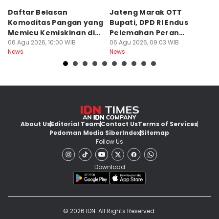
Daftar Belasan
Jateng Marak OTT
B
Komoditas Pangan yang
Bupati, DPD RI Endus
F
Memicu Kemiskinan di
Pelemahan Peran
K
Jawa Tengah
06 Agu 2026, 10:00 WIB
Inspektorat
06 Agu 2026, 09:03 WIB
06
News
News
Ne
About Us
Editorial Team
Contact Us
Terms of Services
Pedoman Media Siber
Index
Sitemap
Follow Us
Download
© 2026 IDN. All Rights Reserved.