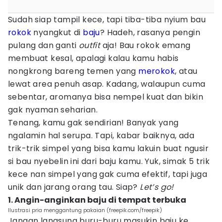
Sudah siap tampil kece, tapi tiba-tiba nyium bau
rokok
nyangkut di
baju
? Hadeh, rasanya pengin
pulang dan ganti
outfit
aja! Bau rokok emang
membuat kesal, apalagi kalau kamu habis
nongkrong bareng temen yang
merokok
, atau
lewat area penuh asap. Kadang, walaupun cuma
sebentar, aromanya bisa nempel kuat dan bikin
gak nyaman seharian.
Tenang, kamu gak sendirian! Banyak yang
ngalamin hal serupa. Tapi, kabar baiknya, ada
trik-trik simpel yang bisa kamu lakuin buat ngusir
si bau nyebelin ini dari baju kamu. Yuk, simak 5 trik
kece nan simpel yang gak cuma efektif, tapi juga
unik dan jarang orang tau. Siap?
Let’s go!
1. Angin-anginkan baju di tempat terbuka
Ilustrasi pria menggantung pakaian (freepik.com/freepik)
Jangan langsung buru-buru masukin baju ke