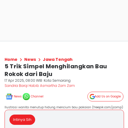
Home
News
Jawa Tengah
5 Trik Simpel Menghilangkan Bau
Rokok dari Baju
17 Apr 2025, 08:00 WIB
Kota Semarang
Sandria Barqi Habib Asmartha Zam Zam
News
Channel
Add Us on Google
Ilustrasi wanita menutup hidung mencium bau pakaian (freepik.com/jcomp)
Intinya Sih