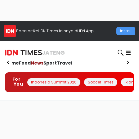
Baca artikel
IDN Times
lainnya di IDN App
Install
JATENG
Home
Food
News
Sport
Travel
For
Indonesia Summit 2026
Soccer Times
Iklanin 
You