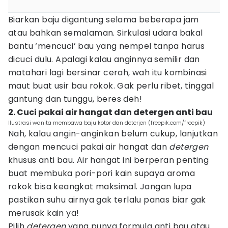
Biarkan baju digantung selama beberapa jam
atau bahkan semalaman. Sirkulasi udara bakal
bantu ‘mencuci’ bau yang nempel tanpa harus
dicuci dulu. Apalagi kalau anginnya semilir dan
matahari lagi bersinar cerah, wah itu kombinasi
maut buat usir bau rokok. Gak perlu ribet, tinggal
gantung dan tunggu, beres deh!
2. Cuci pakai air hangat dan detergen anti bau
Ilustrasi wanita membawa baju kotor dan deterjen (freepik.com/freepik)
Nah, kalau angin-anginkan belum cukup, lanjutkan
dengan mencuci pakai air hangat dan
detergen
khusus anti bau. Air hangat ini berperan penting
buat membuka pori-pori kain supaya aroma
rokok bisa keangkat maksimal. Jangan lupa
pastikan suhu airnya gak terlalu panas biar gak
merusak kain ya!
Pilih
detergen
yang punya formula anti bau atau