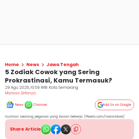
Home
News
Jawa Tengah
5 Zodiak Cowok yang Sering
Prokrastinasi, Kamu Termasuk?
29 Agu 2025, 10:09 WIB
Kota Semarang
Marissa Zefanya
News
Channel
Add Us on Google
ilustrasi seorang pegawai yang bosan bekerja. (Pexels.com/nakaridore)
Share Article