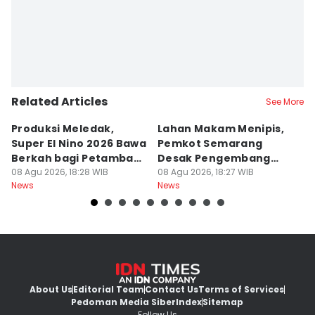
Related Articles
See More
Produksi Meledak,
Lahan Makam Menipis,
L
Super El Nino 2026 Bawa
Pemkot Semarang
F
Berkah bagi Petambak
Desak Pengembang
L
Garam
08 Agu 2026, 18:28 WIB
Serahkan PSU
08 Agu 2026, 18:27 WIB
Ju
08
News
News
Ne
U
About Us
Editorial Team
Contact Us
Terms of Services
Pedoman Media Siber
Index
Sitemap
Follow Us