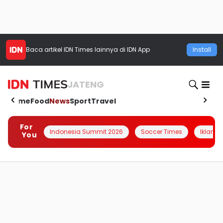
Baca artikel
IDN Times
lainnya di IDN App
Install
JATENG
Home
Food
News
Sport
Travel
For
Indonesia Summit 2026
Soccer Times
Iklanin 
You