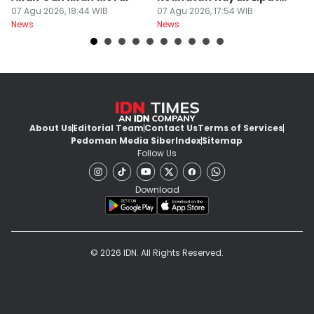
07 Agu 2026, 18:44 WIB
Festival Nasional
07 Agu 2026, 17:54 WIB
M
07
News
News
Ne
About Us
Editorial Team
Contact Us
Terms of Services
Pedoman Media Siber
Index
Sitemap
Follow Us
Download
© 2026 IDN. All Rights Reserved.