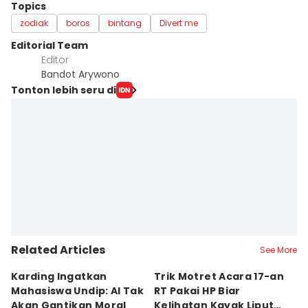
Topics
zodiak
boros
bintang
Divert me
Editorial Team
Editor
Bandot Arywono
Tonton lebih seru di
Related Articles
See More
Karding Ingatkan
Trik Motret Acara 17-an
N
Mahasiswa Undip: AI Tak
RT Pakai HP Biar
C
Akan Gantikan Moral
Kelihatan Kayak Liputan
1