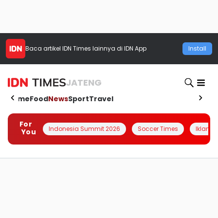
Baca artikel
IDN Times
lainnya di IDN App
Install
JATENG
Home
Food
News
Sport
Travel
For
Indonesia Summit 2026
Soccer Times
Iklanin 
You