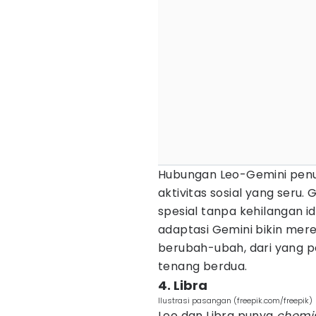
Hubungan Leo-Gemini penu
aktivitas sosial yang seru
spesial tanpa kehilangan i
adaptasi Gemini bikin mer
berubah-ubah, dari yang 
tenang berdua.
4. Libra
Ilustrasi pasangan (freepik.com/freepik)
Leo dan Libra punya
chemis