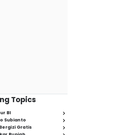
ng Topics
ur BI
o Subianto
ergizi Gratis
ukar Rupiah