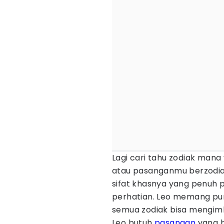
Lagi cari tahu zodiak mana
atau pasanganmu berzodiak 
sifat khasnya yang penuh pe
perhatian. Leo memang puny
semua zodiak bisa mengimb
Leo butuh
pasangan
yang b