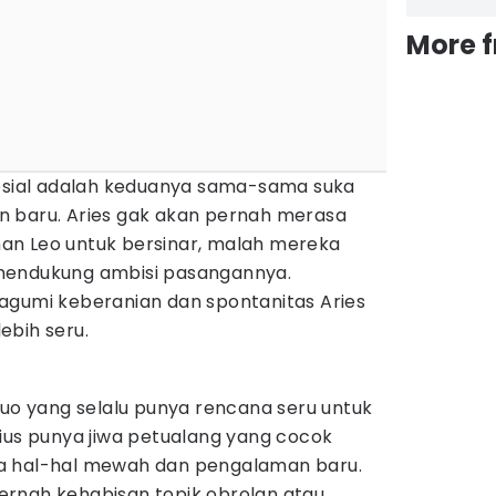
More 
esial adalah keduanya sama-sama suka
 baru. Aries gak akan pernah merasa
an Leo untuk bersinar, malah mereka
mendukung ambisi pasangannya.
agumi keberanian dan spontanitas Aries
lebih seru.
duo yang selalu punya rencana seru untuk
ius punya jiwa petualang yang cocok
a hal-hal mewah dan pengalaman baru.
rnah kehabisan topik obrolan atau