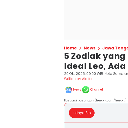
Home
News
Jawa Teng
5 Zodiak yang
Ideal Leo, Ada
20 Okt 2025, 09:00 WIB
Kota Semara
Written by Aldifa
News
Channel
Ilustrasi pasangan (freepik.com/freepik)
Intinya Sih