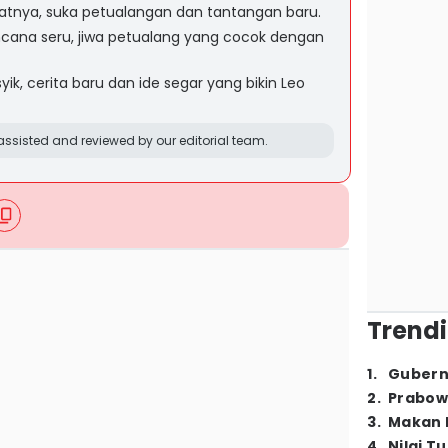
uatnya, suka petualangan dan tantangan baru.
ncana seru, jiwa petualang yang cocok dengan
yik, cerita baru dan ide segar yang bikin Leo
ssisted and reviewed by our editorial team.
Trendi
1
.
Gubern
2
.
Prabow
3
.
Makan B
4
.
Nilai T