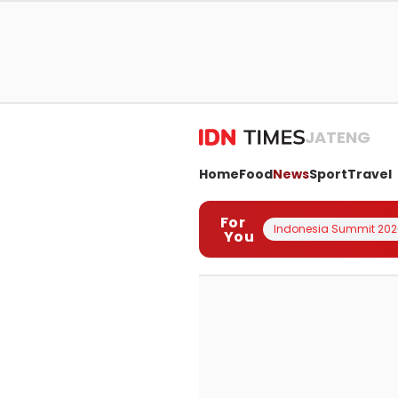
JATENG
Home
Food
News
Sport
Travel
For
Indonesia Summit 202
You