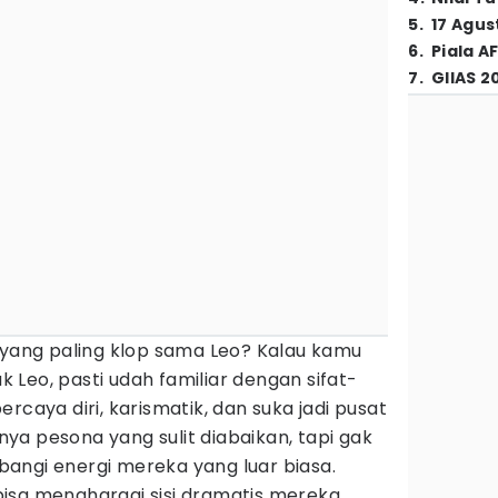
5
.
17 Agus
6
.
Piala A
7
.
GIIAS 2
 yang paling klop sama Leo? Kalau kamu
Leo, pasti udah familiar dengan sifat-
rcaya diri, karismatik, dan suka jadi pusat
a pesona yang sulit diabaikan, tapi gak
angi energi mereka yang luar biasa.
isa menghargai sisi dramatis mereka