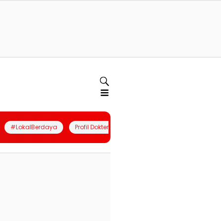
#LokalBerdaya
Profil Dokter
Quiz
Join Community