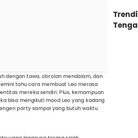
Trend
Tenga
h dengan tawa, obrolan mendalam, dan
. Gemini tahu cara membuat Leo merasa
dentitas mereka sendiri. Plus, kemampuan
eka bisa mengikuti mood Leo yang kadang
pengen party sampai yang butuh waktu
try
yang langsung terasa sejak