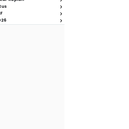
tus
FF
026