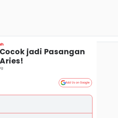
ah
 Cocok jadi Pasangan
 Aries!
ng
Add Us on Google