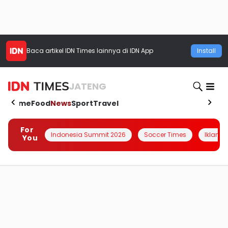
Baca artikel
IDN Times
lainnya di IDN App
Install
JATENG
Home
Food
News
Sport
Travel
For
Indonesia Summit 2026
Soccer Times
Iklanin 
You