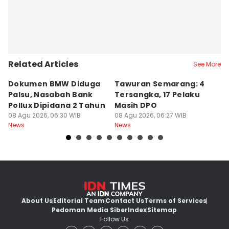
Related Articles
See More
Dokumen BMW Diduga
Tawuran Semarang: 4
K
Palsu, Nasabah Bank
Tersangka, 17 Pelaku
M
Pollux Dipidana 2 Tahun
Masih DPO
S
08 Agu 2026, 06:30 WIB
08 Agu 2026, 06:27 WIB
G
07
News
News
Ne
About Us
Editorial Team
Contact Us
Terms of Services
Pedoman Media Siber
Index
Sitemap
Follow Us