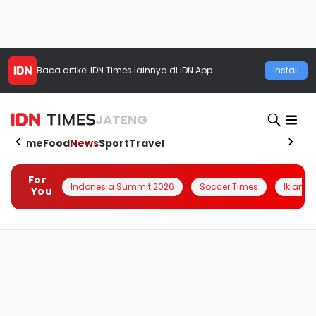
Baca artikel
IDN Times
lainnya di IDN App
Install
JATENG
Home
Food
News
Sport
Travel
For
Indonesia Summit 2026
Soccer Times
Iklanin 
You