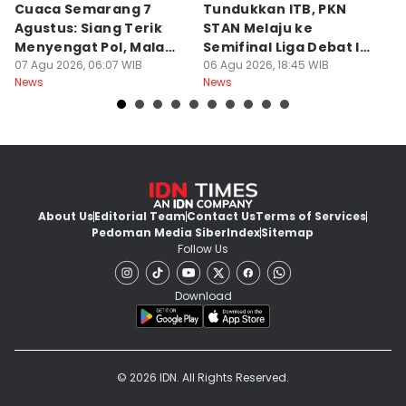
Cuaca Semarang 7
Tundukkan ITB, PKN
F
Agustus: Siang Terik
STAN Melaju ke
B
Menyengat Pol, Malam
Semifinal Liga Debat IDN
W
Dingin Bediding Atis!
07 Agu 2026, 06:07 WIB
Times 2026
06 Agu 2026, 18:45 WIB
06
News
News
Ne
About Us
Editorial Team
Contact Us
Terms of Services
Pedoman Media Siber
Index
Sitemap
Follow Us
Download
© 2026 IDN. All Rights Reserved.