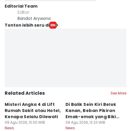
Editorial Team
Editor
Bandot Arywono
Tonton lebih seru di
Related Articles
See More
Misteri Angka 4 di Lift
Di Balik Sein Kiri Belok
T
Rumah Sakit atau Hotel,
Kanan, Beban Pikiran
N
Kenapa Selalu Dilewati
Emak-emak yang Bikin
La
09 Agu 2026, 13:00 WIB
Gagal fokus di Jalan
09 Agu 2026, 12:23 WIB
d
09
News
News
Ne