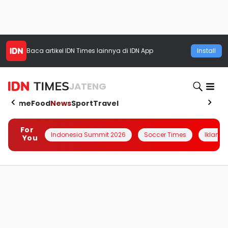
Baca artikel
IDN Times
lainnya di IDN App
Install
JATENG
Home
Food
News
Sport
Travel
For
Indonesia Summit 2026
Soccer Times
Iklanin 
You