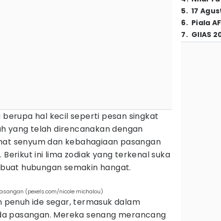
5
.
17 Agus
6
.
Piala A
7
.
GIIAS 2
 berupa hal kecil seperti pesan singkat
ah yang telah direncanakan dengan
ihat senyum dan kebahagiaan pasangan
 Berikut ini lima zodiak yang terkenal suka
buat hubungan semakin hangat.
 pasangan (pexels.com/nicole michalou)
an penuh ide segar, termasuk dalam
da pasangan. Mereka senang merancang