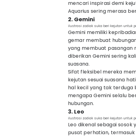
mencari inspirasi demi kej
Aquarius sering merasa ber
2. Gemini
ilustrasi zodiak suka beri kejutan untu
Gemini memiliki kepribadia
gemar membuat hubungan 
yang membuat pasangan me
diberikan Gemini sering k
suasana.
Sifat fleksibel mereka m
kejutan sesuai suasana ha
hal kecil yang tak terduga
mengapa Gemini selalu b
hubungan.
3. Leo
ilustrasi zodiak suka beri kejutan untuk
Leo dikenal sebagai sosok
pusat perhatian, termasuk