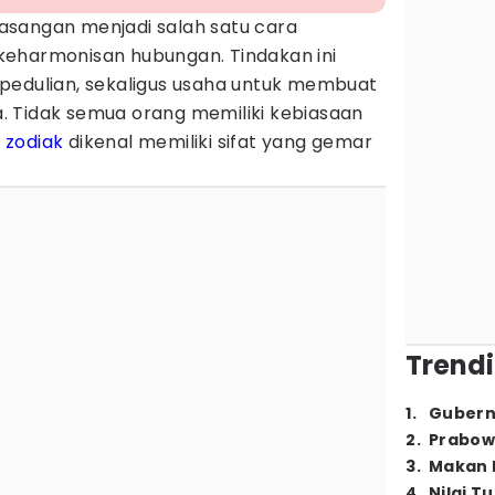
asangan menjadi salah satu cara
eharmonisan hubungan. Tindakan ini
pedulian, sekaligus usaha untuk membuat
 Tidak semua orang memiliki kebiasaan
a
zodiak
dikenal memiliki sifat yang gemar
Trendi
1
.
Gubern
2
.
Prabow
3
.
Makan B
4
.
Nilai T