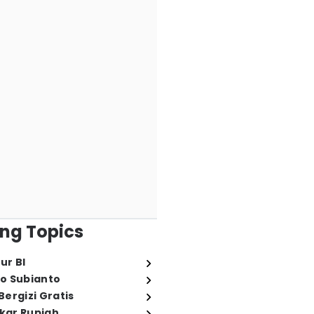
ng Topics
ur BI
o Subianto
ergizi Gratis
ukar Rupiah