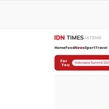
JATENG
Home
Food
News
Sport
Travel
For
Indonesia Summit 202
You