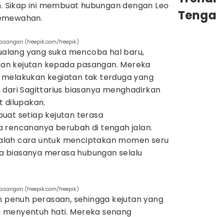
in. Sikap ini membuat hubungan dengan Leo
Tenga
kemewahan.
pasangan (freepik.com/freepik)
tualang yang suka mencoba hal baru,
an kejutan kepada pasangan. Mereka
 melakukan kegiatan tak terduga yang
 dari Sagittarius biasanya menghadirkan
 dilupakan.
uat setiap kejutan terasa
 rencananya berubah di tengah jalan.
 adalah cara untuk menciptakan momen seru
 biasanya merasa hubungan selalu
pasangan (freepik.com/freepik)
an penuh perasaan, sehingga kejutan yang
 menyentuh hati. Mereka senang