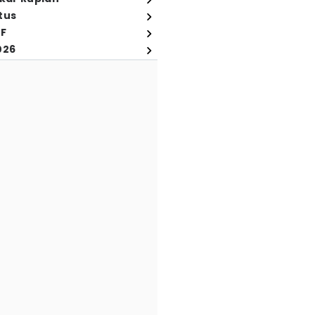
tus
FF
026