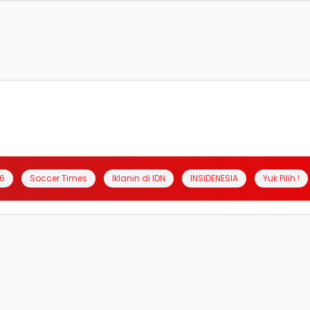
6
Soccer Times
Iklanin di IDN
INSIDENESIA
Yuk Pilih !