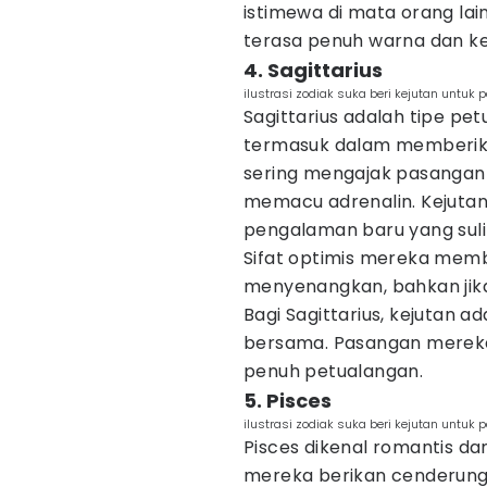
istimewa di mata orang la
terasa penuh warna dan 
4. Sagittarius
ilustrasi zodiak suka beri kejutan untuk 
Sagittarius adalah tipe pe
termasuk dalam memberik
sering mengajak pasangan
memacu adrenalin. Kejutan
pengalaman baru yang sulit
Sifat optimis mereka memb
menyenangkan, bahkan jika
Bagi Sagittarius, kejutan
bersama. Pasangan mereka
penuh petualangan.
5. Pisces
ilustrasi zodiak suka beri kejutan untuk 
Pisces dikenal romantis d
mereka berikan cenderung