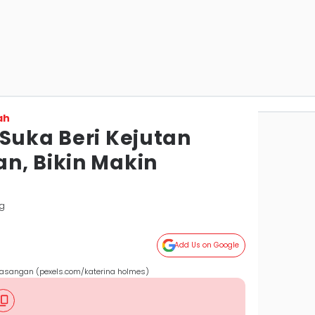
ah
Suka Beri Kejutan
n, Bikin Makin
g
Add Us on Google
 pasangan (pexels.com/katerina holmes)