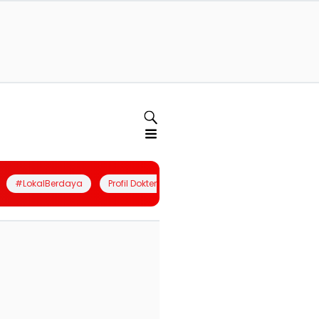
#LokalBerdaya
Profil Dokter
Quiz
Join Community