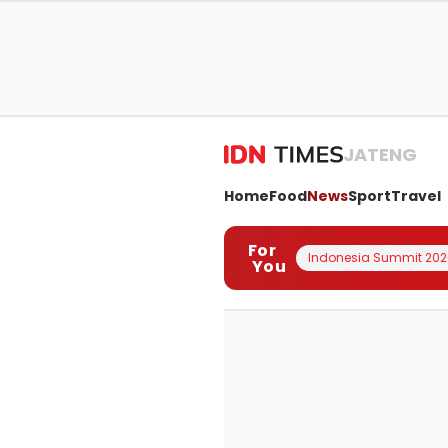
JATENG
Home
Food
News
Sport
Travel
For
Indonesia Summit 202
You