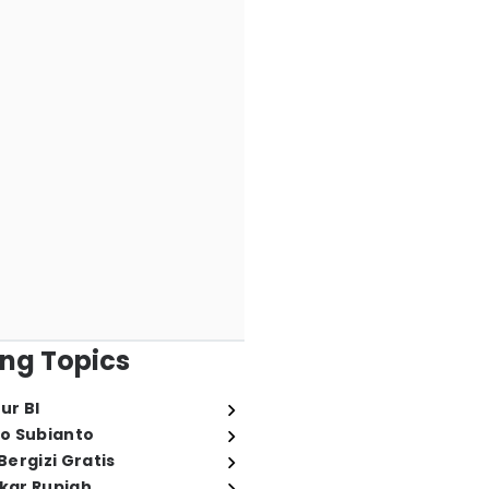
ng Topics
ur BI
o Subianto
ergizi Gratis
ukar Rupiah