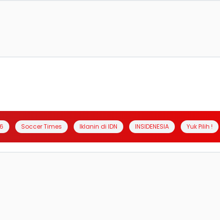
6
Soccer Times
Iklanin di IDN
INSIDENESIA
Yuk Pilih !