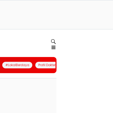
#LokalBerdaya
Profil Dokter
Quiz
Join Community