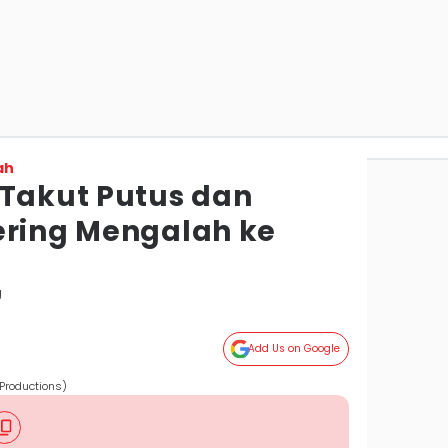
ah
 Takut Putus dan
ering Mengalah ke
g
Add Us on Google
Productions)