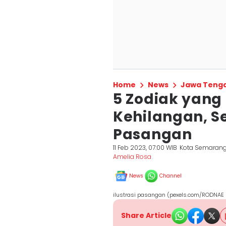
Home
News
Jawa Teng
5 Zodiak yang
Kehilangan, S
Pasangan
11 Feb 2023, 07:00 WIB
Kota Semaran
Amelia Rosa
News
Channel
ilustrasi pasangan (pexels.com/RODNAE 
Share Article