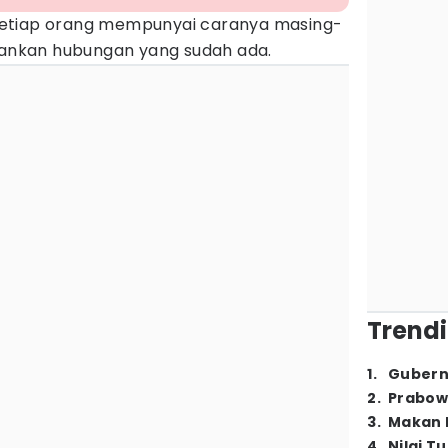
etiap orang mempunyai caranya masing-
nkan hubungan yang sudah ada.
Trendi
1
.
Gubern
2
.
Prabow
3
.
Makan B
4
.
Nilai T