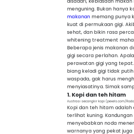
disadari, kebiasaan makan 
menguning. Bukan hanya kar
makanan
memang punya k
kuat di permukaan gigi. Akib
sehat, dan bikin rasa perca
whitening treatment mahal 
Beberapa jenis makanan d
gigi secara perlahan. Apala
perawatan gigi yang tepat.
biang keladi gigi tidak puti
waspada, gak harus menghi
menyiasatinya. Simak sampa
1. Kopi dan teh hitam
ilustrasi secangkir kopi (pexels.com/Rodo
Kopi dan teh hitam adalah 
terlihat kuning. Kandungan
menyebabkan noda menempel
warnanya yang pekat jug