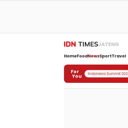
JATENG
Home
Food
News
Sport
Travel
For
Indonesia Summit 202
You