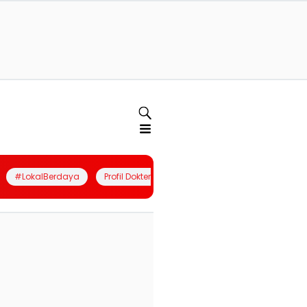
#LokalBerdaya
Profil Dokter
Quiz
Join Community