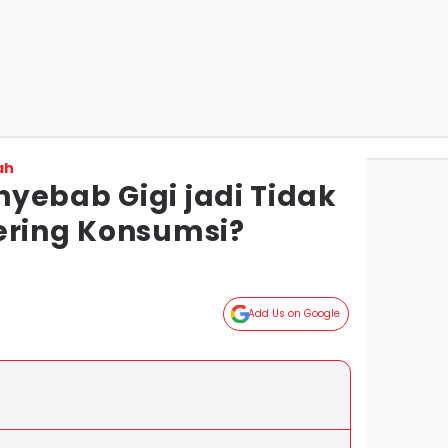
ah
yebab Gigi jadi Tidak
ering Konsumsi?
Add Us on Google