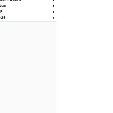
tus
FF
026