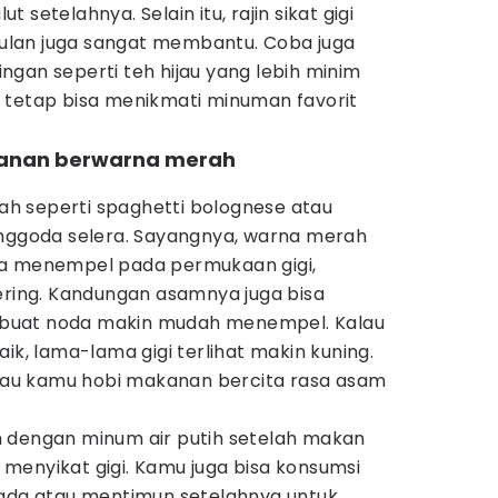
setelahnya. Selain itu, rajin sikat gigi
 bulan juga sangat membantu. Coba juga
ringan seperti teh hijau yang lebih minim
 tetap bisa menikmati minuman favorit
kanan berwarna merah
)
h seperti spaghetti bolognese atau
goda selera. Sayangnya, warna merah
sa menempel pada permukaan gigi,
ering. Kandungan asamnya juga bisa
buat noda makin mudah menempel. Kalau
ik, lama-lama gigi terlihat makin kuning.
kalau kamu hobi makanan bercita rasa asam
 dengan minum air putih setelah makan
menyikat gigi. Kamu juga bisa konsumsi
lada atau mentimun setelahnya untuk