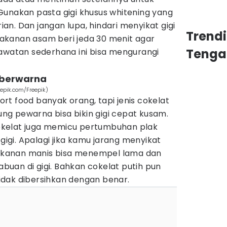
Gunakan pasta gigi khusus whitening yang
n. Dan jangan lupa, hindari menyikat gigi
Trend
akanan asam beri jeda 30 menit agar
Tenga
rawatan sederhana ini bisa mengurangi
 berwarna
eepik.com/Freepik)
t food banyak orang, tapi jenis cokelat
g pewarna bisa bikin gigi cepat kusam.
kelat juga memicu pertumbuhan plak
gi. Apalagi jika kamu jarang menyikat
 makanan manis bisa menempel lama dan
uan di gigi. Bahkan cokelat putih pun
 tidak dibersihkan dengan benar.