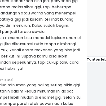
kamu sehari-hari bisa jadi penyebab gigi
ena malas sikat gigi, tapi beberapa
andungan atau warna yang menempel
atnya, gigi jadi kusam, terlihat kurang
ya diri menurun. Kalau sudah begini,
pun jadi terasa sia-sia.
an minuman bisa menodai lapisan enamel
gi jika dikonsumsi rutin tanpa diimbangi
 Yuk, kenali enam makanan yang bisa jadi
h berikut ini. Supaya kamu bisa lebih
Tonton leb
ndari sepenuhnya, tapi cukup tahu cara
i habis, ya!
lfo Quirós)
dua minuman yang paling sering bikin gigi
 tanin dalam kedua minuman ini dapat
 lebih mudah di enamel gigi. Selain itu,
a memperparah efek pewarnaan kalau