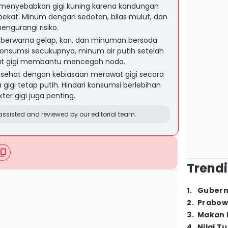
 menyebabkan gigi kuning karena kandungan
ekat. Minum dengan sedotan, bilas mulut, dan
mengurangi risiko.
 berwarna gelap, kari, dan minuman bersoda
Konsumsi secukupnya, minum air putih setelah
kat gigi membantu mencegah noda.
sehat dengan kebiasaan merawat gigi secara
gigi tetap putih. Hindari konsumsi berlebihan
ter gigi juga penting.
ssisted and reviewed by our editorial team.
Trendi
1
.
Gubern
2
.
Prabow
3
.
Makan B
4
.
Nilai T