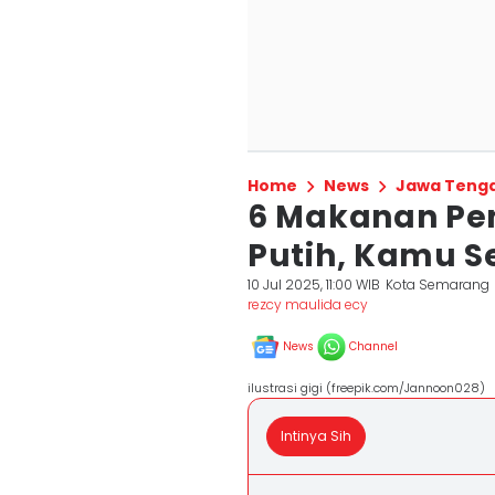
Home
News
Jawa Teng
6 Makanan Pen
Putih, Kamu S
10 Jul 2025, 11:00 WIB
Kota Semarang
rezcy maulida ecy
News
Channel
ilustrasi gigi (freepik.com/Jannoon028)
Intinya Sih