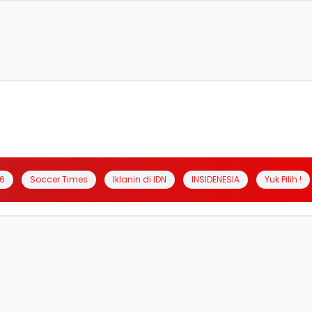
6
Soccer Times
Iklanin di IDN
INSIDENESIA
Yuk Pilih !