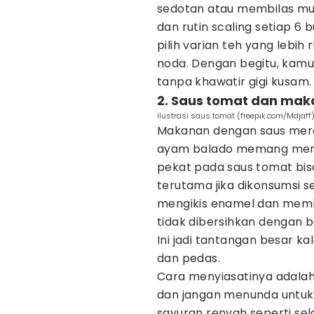
sedotan atau membilas mulut 
dan rutin scaling setiap 6
pilih varian teh yang lebih 
noda. Dengan begitu, kamu
tanpa khawatir gigi kusam.
2. Saus tomat dan ma
ilustrasi saus tomat (freepik.com/Mdjaff
Makanan dengan saus mera
ayam balado memang meng
pekat pada saus tomat bi
terutama jika dikonsumsi s
mengikis enamel dan mem
tidak dibersihkan dengan ba
Ini jadi tantangan besar 
dan pedas.
Cara menyiasatinya adalah
dan jangan menunda untuk 
sayuran renyah seperti se