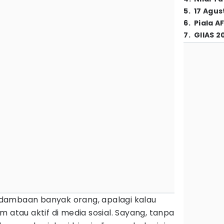
5
.
17 Agus
6
.
Piala A
7
.
GIIAS 2
di dambaan banyak orang, apalagi kalau
m atau aktif di media sosial. Sayang, tanpa