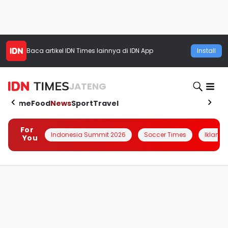
Baca artikel
IDN Times
lainnya di IDN App
Install
JATENG
Home
Food
News
Sport
Travel
For
Indonesia Summit 2026
Soccer Times
Iklanin 
You