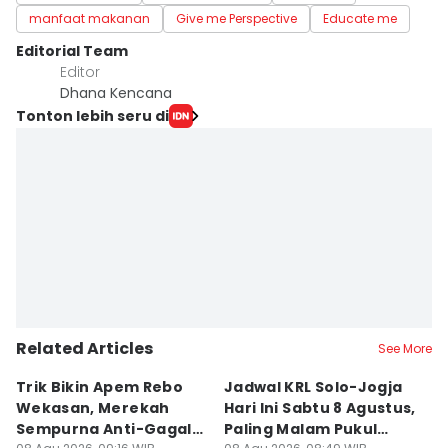
manfaat makanan
Give me Perspective
Educate me
Editorial Team
Editor
Dhana Kencana
Tonton lebih seru di
Related Articles
See More
Trik Bikin Apem Rebo
Jadwal KRL Solo-Jogja
P
Wekasan, Merekah
Hari Ini Sabtu 8 Agustus,
Ra
Sempurna Anti-Gagal
Paling Malam Pukul
A