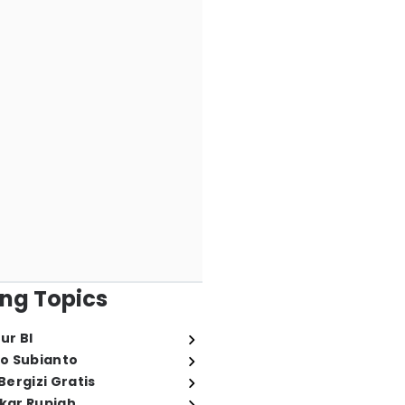
ng Topics
ur BI
o Subianto
ergizi Gratis
ukar Rupiah