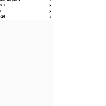
tus
FF
026