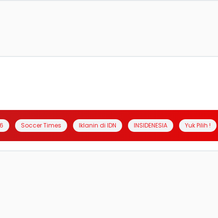
6
Soccer Times
Iklanin di IDN
INSIDENESIA
Yuk Pilih !