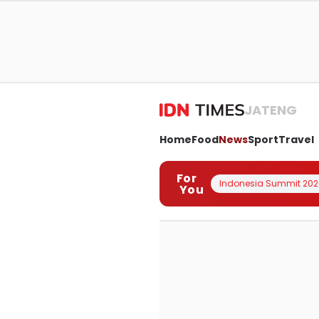
JATENG
Home
Food
News
Sport
Travel
For
Indonesia Summit 202
You