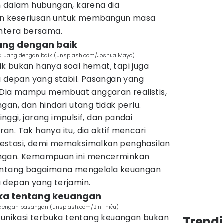
h dalam hubungan, karena dia
n keseriusan untuk membangun masa
ahtera bersama.
ang dengan baik
la uang dengan baik (unsplash.com/Joshua Mayo)
k bukan hanya soal hemat, tapi juga
epan yang stabil. Pasangan yang
. Dia mampu membuat anggaran realistis,
gan, dan hindari utang tidak perlu.
tinggi, jarang impulsif, dan pandai
n. Tak hanya itu, dia aktif mencari
estasi, demi memaksimalkan penghasilan
angan. Kemampuan ini mencerminkan
tang bagaimana mengelola keuangan
 depan yang terjamin.
uka tentang keuangan
 dengan pasangan (unsplash.com/Bin Thiều)
nikasi terbuka tentang keuangan bukan
Trend