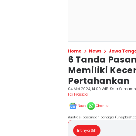
Home
News
Jawa Teng
6 Tanda Pasa
Memiliki Kece
Pertahankan
04 Mei 2024, 14:00 WIB
Kota Semara
Fai Prasida
News
Channel
ilustrasi pasangan bahagia (unsplash.c
Intinya Sih