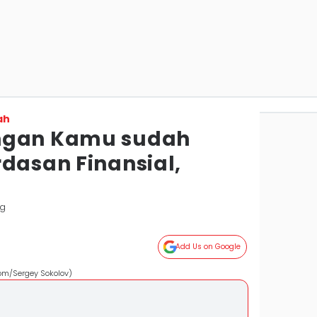
ah
ngan Kamu sudah
rdasan Finansial,
ng
Add Us on Google
om/Sergey Sokolov)