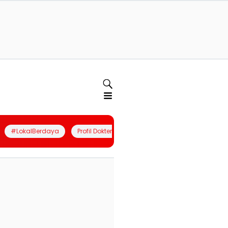
#LokalBerdaya
Profil Dokter
Quiz
Join Community