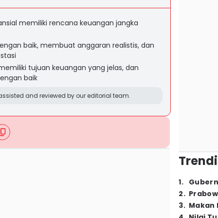
nsial memiliki rencana keuangan jangka
gan baik, membuat anggaran realistis, dan
stasi
, memiliki tujuan keuangan yang jelas, dan
engan baik
ssisted and reviewed by our editorial team.
Trendi
1
.
Gubern
2
.
Prabow
3
.
Makan B
4
.
Nilai T