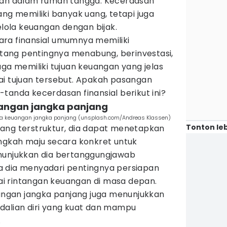
aan dalam rumah tangga. Kecerdasan
ang memiliki banyak uang, tetapi juga
ola keuangan dengan bijak.
ra finansial umumnya memiliki
ang pentingnya menabung, berinvestasi,
uga memiliki tujuan keuangan yang jelas
ai tujuan tersebut. Apakah pasangan
tanda kecerdasan finansial berikut ini?
uangan jangka panjang
ana keuangan jangka panjang (unsplash.com/Andreas Klassen)
Tonton leb
ang terstruktur, dia dapat menetapkan
angkah maju secara konkret untuk
nunjukkan dia bertanggungjawab
a dia menyadari pentingnya persiapan
i rintangan keuangan di masa depan.
uangan jangka panjang juga menunjukkan
dalian diri yang kuat dan mampu
.