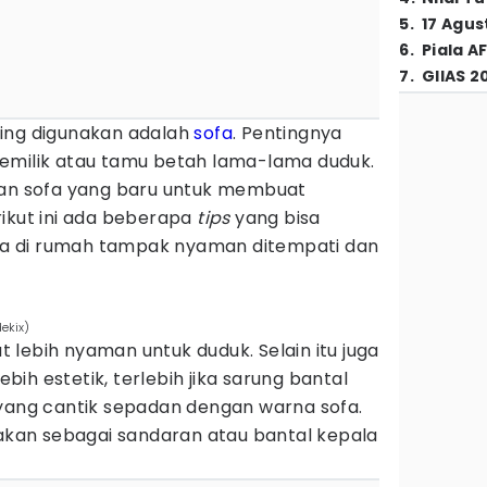
5
.
17 Agus
6
.
Piala A
7
.
GIIAS 2
ing digunakan adalah
sofa
. Pentingnya
emilik atau tamu betah lama-lama duduk.
gan sofa yang baru untuk membuat
rikut ini ada beberapa
tips
yang bisa
sofa di rumah tampak nyaman ditempati dan
ekix)
lebih nyaman untuk duduk. Selain itu juga
ih estetik, terlebih jika sarung bantal
 yang cantik sepadan dengan warna sofa.
nakan sebagai sandaran atau bantal kepala