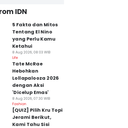
from IDN
5 Fakta dan Mitos
Tentang El Nino
yang Perlu Kamu
Ketahui
8 Aug 2026, 08:03 WIB
Life
Tate McRae
Hebohkan
Lollapalooza 2026
dengan Aksi
'Dicelup Emas'
8 Aug 2026, 07:30 WIB
Fashion
[QUIZ] Pilih Kru Topi
Jerami Berikut,
Kami Tahu Sisi