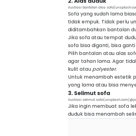
2. Alas duduk
ilustrasi bantalan alas sofa(unsplash.co
Sofa yang sudah lama bia
tidak empuk. Tidak perlu un
diditambahkan bantalan d
Jika sofa atau tempat dudu
sofa bisa diganti, bisa gan
Pilih bantalan atau alas s
agar tahan lama. Agar tida
kulit atau
polyester
.
Untuk menambah estetik pi
yang lama atau bisa meny
3. Selimut sofa
ilustrasi selimut sofa(unsplash.com/@j
Jika ingin membuat sofa le
duduk bisa menambah seli