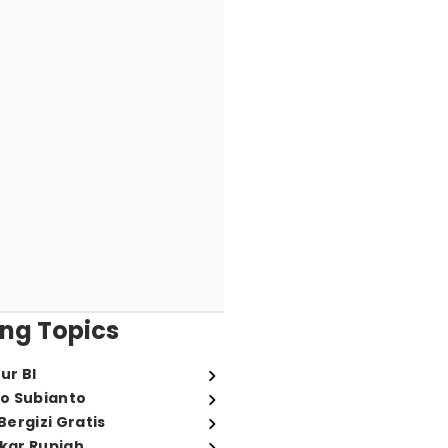
ng Topics
ur BI
o Subianto
ergizi Gratis
ukar Rupiah