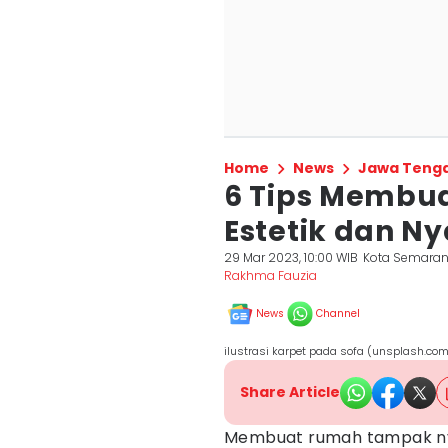
Home
News
Jawa Teng
6 Tips Membua
Estetik dan N
29 Mar 2023, 10:00 WIB
Kota Semara
Rakhma Fauzia
News
Channel
ilustrasi karpet pada sofa (unsplash.c
Share Article
Membuat rumah tampak 