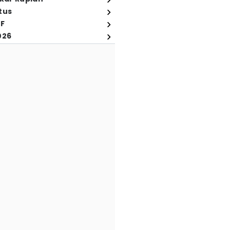
tus
FF
026