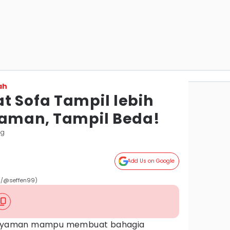
ah
t Sofa Tampil lebih
yaman, Tampil Beda!
ng
Add Us on Google
om/@seffen99)
nyaman mampu membuat bahagia