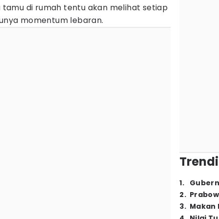
da tamu di rumah tentu akan melihat setiap
atunya momentum lebaran.
Trendi
1
.
Gubern
2
.
Prabow
3
.
Makan B
4
.
Nilai T