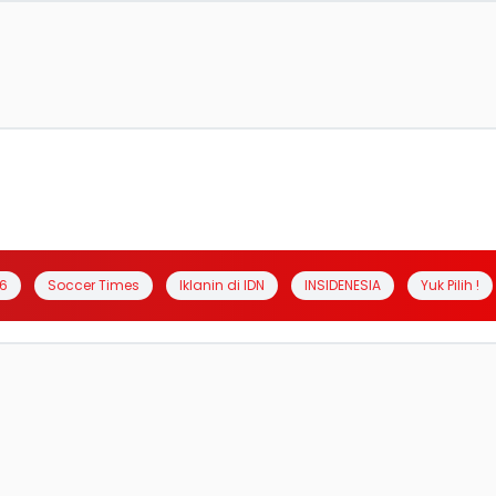
6
Soccer Times
Iklanin di IDN
INSIDENESIA
Yuk Pilih !