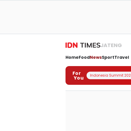
JATENG
Home
Food
News
Sport
Travel
For
Indonesia Summit 202
You