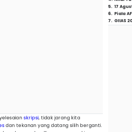
5
.
17 Agus
6
.
Piala A
7
.
GIIAS 2
yelesaian
skripsi
, tidak jarang kita
es
dan tekanan yang datang silih berganti.