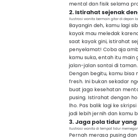
mental dan fisik selama pr
2. Istirahat sejenak de
Ilustrasi wanita bermain gitar di depan l
Bayangin deh, kamu lagi sib
kayak mau meledak karena 
saat kayak gini, istirahat s
penyelamat! Coba aja ambi
kamu suka, entah itu main 
jalan-jalan santai di taman.
Dengan begitu, kamu bisa ng
fresh. Ini bukan sekadar nge
buat jaga kesehatan mental
pusing. Istirahat dengan hob
lho. Pas balik lagi ke skrip
jadi lebih jernih dan kamu 
3. Jaga pola tidur yang
Ilustrasi wanita di tempat tidur memegan
Pernah merasa pusing dan st