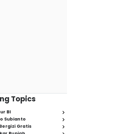
ng Topics
ur BI
o Subianto
ergizi Gratis
ukar Rupiah