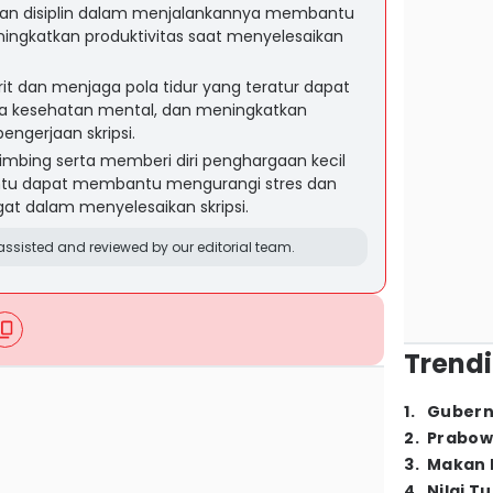
 dan disiplin dalam menjalankannya membantu
ingkatkan produktivitas saat menyelesaikan
rit dan menjaga pola tidur yang teratur dapat
a kesehatan mental, dan meningkatkan
engerjaan skripsi.
imbing serta memberi diri penghargaan kecil
entu dapat membantu mengurangi stres dan
 dalam menyelesaikan skripsi.
ssisted and reviewed by our editorial team.
Trendi
1
.
Gubern
2
.
Prabow
3
.
Makan B
4
.
Nilai T