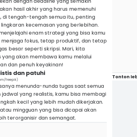
ekan dengan deadline yang semakin
kan hasil akhir yang harus memenuhi
, di tengah-tengah semua itu, penting
m lingkaran kecemasan yang berlebihan.
n menjelajahi enam strategi yang bisa kamu
 menjaga fokus, tetap produktif, dan tetap
 besar seperti skripsi. Mari, kita
is yang akan membawa kamu melalui
ngan dan penuh keyakinan!
istis dan patuhi
Tonton leb
com/freepik)
asanya menunda-nunda tugas saat semua
jadwal yang realistis, kamu bisa membagi
angkah kecil yang lebih mudah dikerjakan.
atau mingguan yang bisa dicapai akan
h terorganisir dan semangat.