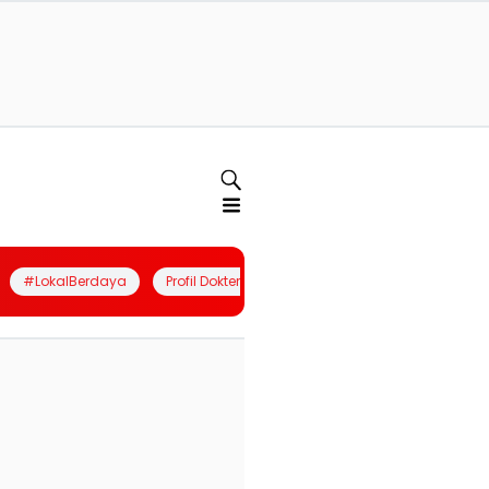
#LokalBerdaya
Profil Dokter
Quiz
Join Community