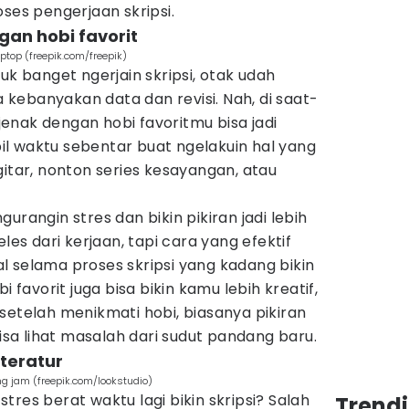
oses pengerjaan skripsi.
ngan hobi favorit
aptop (freepik.com/freepik)
uk banget ngerjain skripsi, otak udah
kebanyakan data dan revisi. Nah, di saat-
ejenak dengan hobi favoritmu bisa jadi
l waktu sebentar buat ngelakuin hal yang
gitar, nonton series kesayangan, atau
urangin stres dan bikin pikiran jadi lebih
les dari kerjaan, tapi cara yang efektif
 selama proses skripsi yang kadang bikin
i favorit juga bisa bikin kamu lebih kreatif,
si setelah menikmati hobi, biasanya pikiran
bisa lihat masalah dari sudut pandang baru.
 teratur
g jam (freepik.com/lookstudio)
res berat waktu lagi bikin skripsi? Salah
Trend