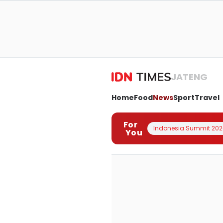
JATENG
Home
Food
News
Sport
Travel
For
Indonesia Summit 202
You