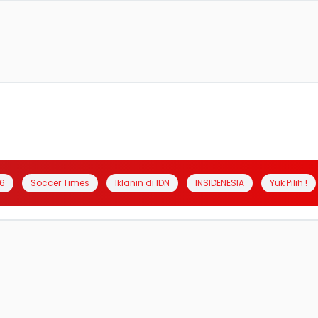
6
Soccer Times
Iklanin di IDN
INSIDENESIA
Yuk Pilih !