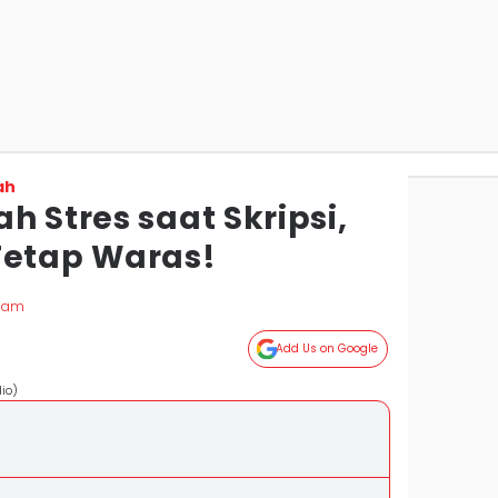
ah
h Stres saat Skripsi,
Tetap Waras!
g
 Zam
Add Us on Google
io)