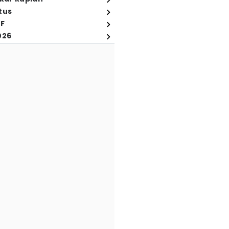
tus
FF
026