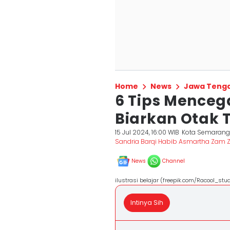
Home
News
Jawa Teng
6 Tips Mencega
Biarkan Otak 
15 Jul 2024, 16:00 WIB
Kota Semaran
Sandria Barqi Habib Asmartha Zam
News
Channel
ilustrasi belajar (freepik.com/Racool_stud
Intinya Sih