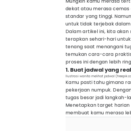
Mungkin kamu merasa tert
dekat atau merasa cemas a
standar yang tinggi. Namun
untuk tidak terjebak dala
Dalam artikel ini, kita aka
terapkan sehari-hari untuk
tenang saat menangani tugas
temukan cara-cara prakt
proses ini dengan lebih ri
1. Buat jadwal yang real
Ilustrasi wanita melihat jadwal (freepik.
Kamu pasti tahu gimana r
pekerjaan numpuk. Dengan 
tugas besar jadi langkah-l
Menetapkan target harian 
membuat kamu merasa lebi