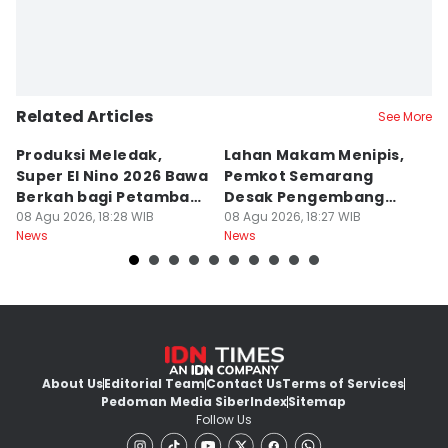
Related Articles
See More
Produksi Meledak,
Lahan Makam Menipis,
L
Super El Nino 2026 Bawa
Pemkot Semarang
F
Berkah bagi Petambak
Desak Pengembang
L
Garam
08 Agu 2026, 18:28 WIB
Serahkan PSU
08 Agu 2026, 18:27 WIB
Ju
08
News
News
Ne
U
About Us
Editorial Team
Contact Us
Terms of Services
Pedoman Media Siber
Index
Sitemap
Follow Us