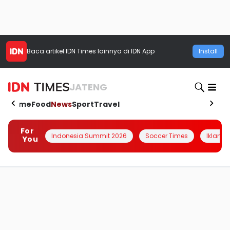
Baca artikel
IDN Times
lainnya di IDN App
Install
JATENG
Home
Food
News
Sport
Travel
For
Indonesia Summit 2026
Soccer Times
Iklanin 
You