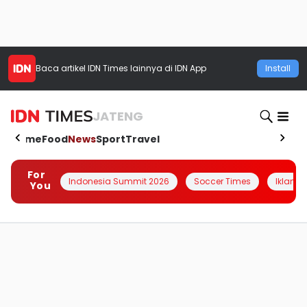
Baca artikel
IDN Times
lainnya di IDN App
Install
JATENG
Home
Food
News
Sport
Travel
For
Indonesia Summit 2026
Soccer Times
Iklanin 
You