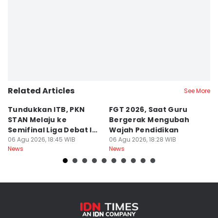
Related Articles
See More
Tundukkan ITB, PKN
FGT 2026, Saat Guru
[
STAN Melaju ke
Bergerak Mengubah
D
Semifinal Liga Debat IDN
Wajah Pendidikan
A
Times 2026
06 Agu 2026, 18:45 WIB
06 Agu 2026, 18:28 WIB
S
06
News
News
Ne
d