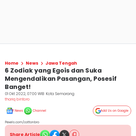
Home
News
Jawa Tengah
6 Zodiak yang Egois dan Suka
Mengendalikan Pasangan, Posesif
Banget!
01 Okt 2022, 07:00 WIB
Kota Semarang
thariq bintoro
News
Channel
Add Us on Google
Pexels.com/cottonbro
Share Article