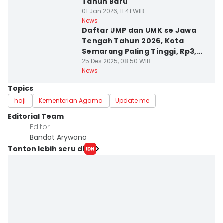
Tahun Baru
01 Jan 2026, 11:41 WIB
News
Daftar UMP dan UMK se Jawa
Tengah Tahun 2026, Kota
Semarang Paling Tinggi, Rp3,7
Juta
25 Des 2025, 08:50 WIB
News
Topics
haji
Kementerian Agama
Update me
Editorial Team
Editor
Bandot Arywono
Tonton lebih seru di