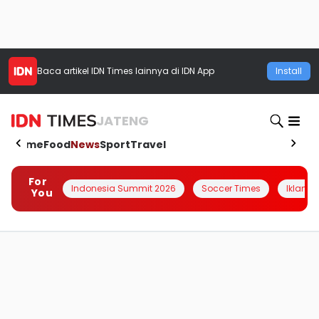
Baca artikel
IDN Times
lainnya di IDN App
Install
JATENG
Home
Food
News
Sport
Travel
For
Indonesia Summit 2026
Soccer Times
Iklanin 
You