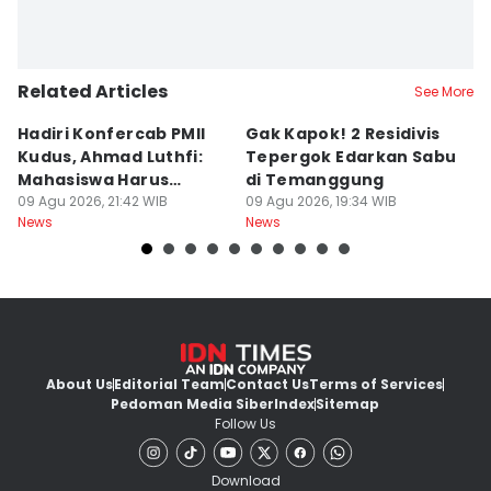
Related Articles
See More
Hadiri Konfercab PMII
Gak Kapok! 2 Residivis
A
Kudus, Ahmad Luthfi:
Tepergok Edarkan Sabu
B
Mahasiswa Harus
di Temanggung
B
Konstruktif
09 Agu 2026, 21:42 WIB
09 Agu 2026, 19:34 WIB
Pe
09
News
News
Ne
F
About Us
Editorial Team
Contact Us
Terms of Services
Pedoman Media Siber
Index
Sitemap
Follow Us
Download