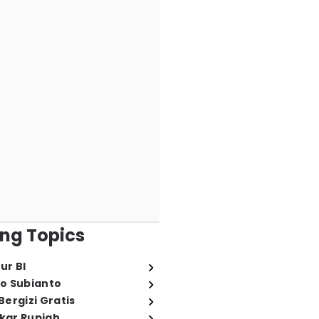
ng Topics
ur BI
o Subianto
ergizi Gratis
ukar Rupiah