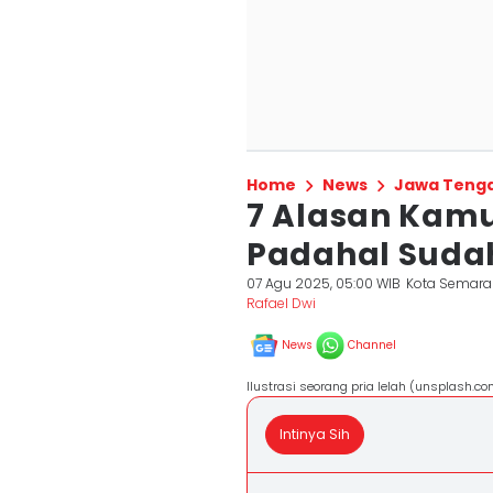
Home
News
Jawa Teng
7 Alasan Kamu
Padahal Suda
07 Agu 2025, 05:00 WIB
Kota Semar
Rafael Dwi
News
Channel
Ilustrasi seorang pria lelah (unsplash
Intinya Sih