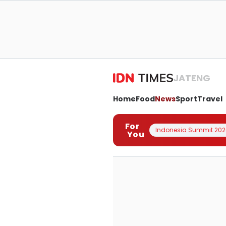
JATENG
Home
Food
News
Sport
Travel
For
Indonesia Summit 202
You