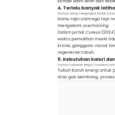
kondisi lebih lelah dari se
4. Terlalu banyak latih
Ilustrasi orang mengangkat barbel (unspl
Kamu rajin olahraga tapi
mengalami
overtraining
.
Dalam jurnal
Cureus
(2024)
waktu pemulihan meski tid
kronis, gangguan
mood
, h
regenerasi tubuh.
5. Kebutuhan kalori dan
Ilustrasi makanan bergizi (unsplash.co
Tubuh butuh energi untuk p
atau gak seimbang, proses 