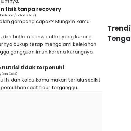
belumnya.
an fisik tanpa recovery
ash.com/victorfreitas)
 malah gampang capek? Mungkin kamu
Trend
, disebutkan bahwa atlet yang kurang
Tenga
urnya cukup tetap mengalami kelelahan
ingga gangguan imun karena kurangnya
 nutrisi tidak terpenuhi
m/Dan Gold)
ulih, dan kalau kamu makan terlalu sedikit
pemulihan saat tidur terganggu.