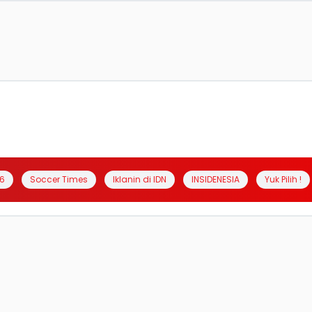
6
Soccer Times
Iklanin di IDN
INSIDENESIA
Yuk Pilih !