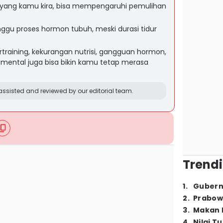
s yang kamu kira, bisa mempengaruhi pemulihan
nggu proses hormon tubuh, meski durasi tidur
rtraining, kekurangan nutrisi, gangguan hormon,
mental juga bisa bikin kamu tetap merasa
ssisted and reviewed by our editorial team.
Trendi
1
.
Gubern
2
.
Prabow
3
.
Makan B
4
.
Nilai T