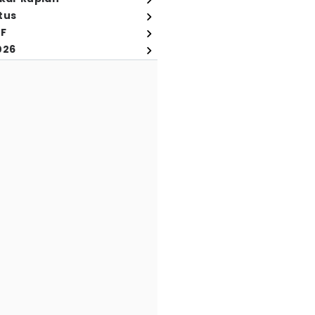
tus
FF
026