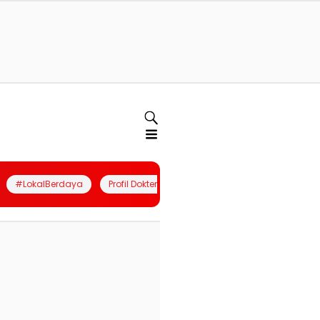
#LokalBerdaya
Profil Dokter
Quiz
Join Community