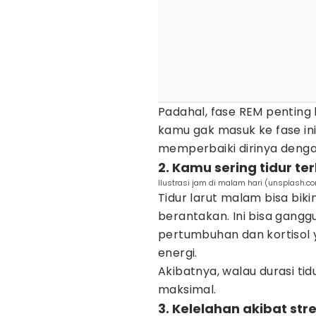
Padahal, fase REM penting 
kamu gak masuk ke fase ini
memperbaiki dirinya deng
2. Kamu sering tidur ter
Ilustrasi jam di malam hari (unsplash.co
Tidur larut malam bisa bikin
berantakan. Ini bisa gang
pertumbuhan dan kortisol 
energi.
Akibatnya, walau durasi tid
maksimal.
3. Kelelahan akibat st