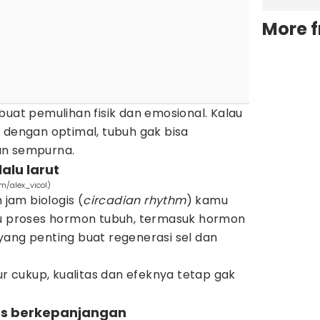
More 
buat pemulihan fisik dan emosional. Kalau
 dengan optimal, tubuh gak bisa
an sempurna.
lalu larut
m/alex_vicol)
 jam biologis (
circadian
rhythm
) kamu
gu proses hormon tubuh, termasuk hormon
yang penting buat regenerasi sel dan
ur cukup, kualitas dan efeknya tetap gak
res berkepanjangan