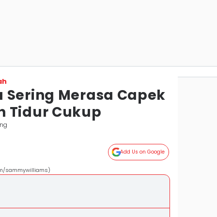
ah
 Sering Merasa Capek
h Tidur Cukup
ang
Add Us on Google
.com/sammywilliams)