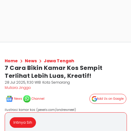
Home
News
Jawa Tengah
7 Cara Bikin Kamar Kos Sempit
Terlihat Lebih Luas, Kreatif!
28 Jul 2025, 11:30 WIB
Kota Semarang
Mutiara Jingga
News
Channel
Add Us on Google
ilustrasi kamar kos (pexels.com/andrewneel)
Intinya Sih