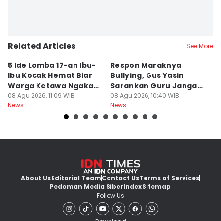
Related Articles
See More
5 Ide Lomba 17-an Ibu-
Respon Maraknya
T
Ibu Kocak Hemat Biar
Bullying, Gus Yasin
W
Warga Ketawa Ngakak
Sarankan Guru Jangan
S
Pas Hari Kemerdekaan
08 Agu 2026, 11:09 WIB
Bebani Siswa
08 Agu 2026, 10:40 WIB
P
08
News
News
Ne
R
About Us
Editorial Team
Contact Us
Terms of Services
Pedoman Media Siber
Index
Sitemap
Follow Us