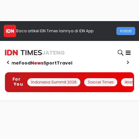
Baca artikel
IDN Times
lainnya di IDN App
Install
JATENG
Home
Food
News
Sport
Travel
For
Indonesia Summit 2026
Soccer Times
Iklanin 
You