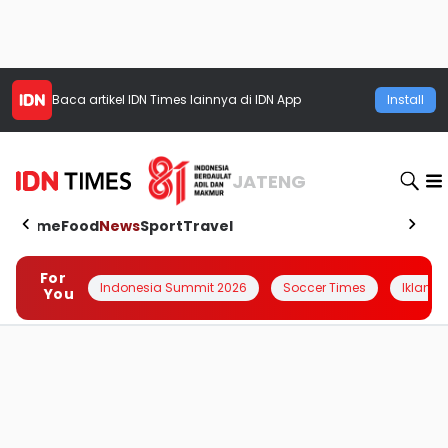
Baca artikel
IDN Times
lainnya di IDN App
Install
JATENG
Home
Food
News
Sport
Travel
For
Indonesia Summit 2026
Soccer Times
Iklanin 
You