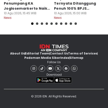
Penumpang KA
Ternyata Ditanggung
Al
Joglosemarkerto Naik
Penuh 100% BPJS
I
10,29 Persen
10 Agu 2026, 15:45 WIB
Kesehatan, Termasuk
10 Agu 2026, 15:00 WIB
Pa
10
News
News
Ne
Pasang Ring Jantung
About Us
Editorial Team
Contact Us
Terms of Services
Pedoman Media Siber
Index
Sitemap
Follow Us
Download
© 2026 IDN. All Rights Reserved.