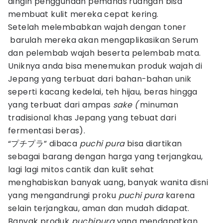
dingin penggunaan pemanas ruangan bisa
membuat kulit mereka cepat kering.
Setelah melembabkan wajah dengan toner
barulah mereka akan mengaplikasikan Serum
dan pelembab wajah beserta pelembab mata.
Uniknya anda bisa menemukan produk wajah di
Jepang yang terbuat dari bahan-bahan unik
seperti kacang kedelai, teh hijau, beras hingga
yang terbuat dari ampas
sake (
minuman
tradisional khas Jepang yang tebuat dari
fermentasi beras).
“プチプラ” dibaca
puchi pura
bisa diartikan
sebagai barang dengan harga yang terjangkau,
lagi lagi mitos cantik dan kulit sehat
menghabiskan banyak uang, banyak wanita disni
yang mengandrungi proku
puchi pura
karena
selain terjangkau, aman dan mudah didapat.
Banyak produk
puchipura
yang mendapatkan