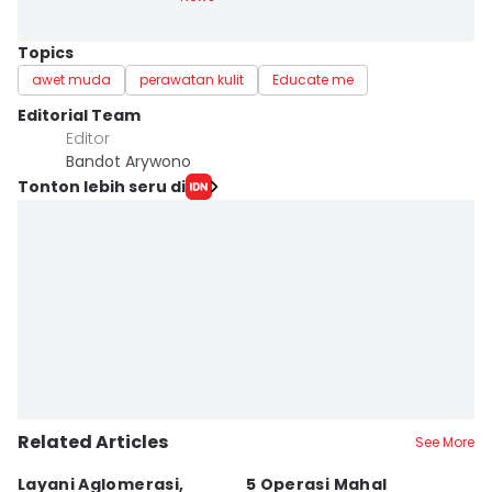
Topics
awet muda
perawatan kulit
Educate me
Editorial Team
Editor
Bandot Arywono
Tonton lebih seru di
Related Articles
See More
Layani Aglomerasi,
5 Operasi Mahal
Bu