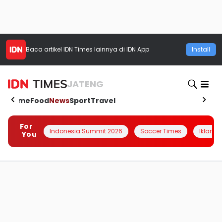
Baca artikel
IDN Times
lainnya di IDN App
Install
JATENG
Home
Food
News
Sport
Travel
For
Indonesia Summit 2026
Soccer Times
Iklanin 
You