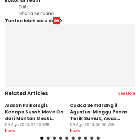
Editorial Team
Editor
Dhana Kencana
Tonton lebih seru di
Related Articles
See More
Alasan Psikologis
Cuaca Semarang 9
C
Kenapa Susah Move On
Agustus: Minggu Panas
U
dari Mantan Meski
Terik Sumuk, Awas
da
Sudah Disakiti!
09 Agu 2026, 07:00 WIB
Malam Dingin Bediding!
09 Agu 2026, 06:00 WIB
B
09
News
News
Ne