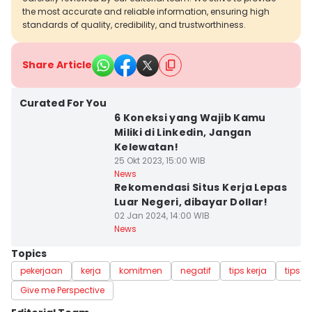
the most accurate and reliable information, ensuring high
standards of quality, credibility, and trustworthiness.
Share Article
Curated For You
6 Koneksi yang Wajib Kamu
Miliki di Linkedin, Jangan
Kelewatan!
25 Okt 2023, 15:00 WIB
News
Rekomendasi Situs Kerja Lepas
Luar Negeri, dibayar Dollar!
02 Jan 2024, 14:00 WIB
News
Topics
pekerjaan
kerja
komitmen
negatif
tips kerja
tips p
Give me Perspective