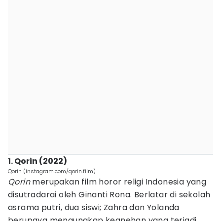
1. Qorin (2022)
Qorin (instagram.com/qorin.film)
Qorin
merupakan film horor religi Indonesia yang
disutradarai oleh Ginanti Rona. Berlatar di sekolah
asrama putri, dua siswi; Zahra dan Yolanda
berupaya mengungkap keanehan yang terjadi