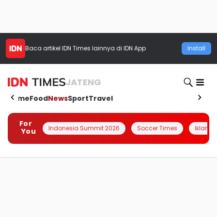
Baca artikel
IDN Times
lainnya di IDN App
Install
JATENG
Home
Food
News
Sport
Travel
For
Indonesia Summit 2026
Soccer Times
Iklanin 
You