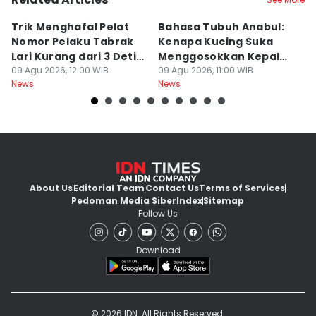
Trik Menghafal Pelat
Bahasa Tubuh Anabul:
B
Nomor Pelaku Tabrak
Kenapa Kucing Suka
S
Lari Kurang dari 3 Detik
Menggosokkan Kepala
R
di Tengah Kepanikan
09 Agu 2026, 12:00 WIB
ke Kaki Kita?
09 Agu 2026, 11:00 WIB
P
09
News
News
Ne
About Us
Editorial Team
Contact Us
Terms of Services
Pedoman Media Siber
Index
Sitemap
Follow Us
Download
© 2026 IDN. All Rights Reserved.