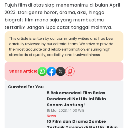
Tujuh film di atas siap menemanimu di bulan April
2023. Dari genre horor, drama, aksi, hingga
biografi, film mana saja yang membuatmu
tertarik? Jangan lupa catat tanggal mainnya.
This article is written by our community writers and has been
carefully reviewed by our editorial team. We strive to provide
the most accurate and reliable information, ensuring high
standards of quality, credibility, and trustworthiness.
Share Article
Curated For You
5 Rekomendasi Film Balas
Dendam di Netflix ini Bikin
Senam Jantung!
15 Mar 2023, 14:00 WIB
News
10 Film dan Drama Zombie
Terbaik Tayang di Netflix, Bikin