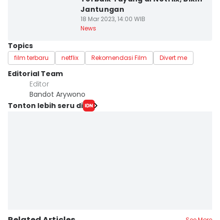
Jantungan
18 Mar 2023, 14:00 WIB
News
Topics
film terbaru
netflix
Rekomendasi Film
Divert me
Editorial Team
Editor
Bandot Arywono
Tonton lebih seru di
Related Articles
See More