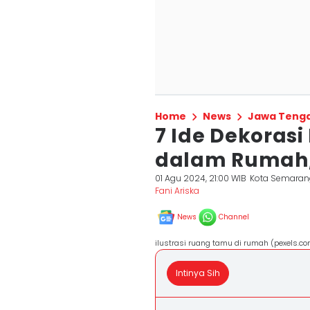
Home
News
Jawa Teng
7 Ide Dekorasi
dalam Rumah, 
01 Agu 2024, 21:00 WIB
Kota Semaran
Fani Ariska
News
Channel
ilustrasi ruang tamu di rumah (pexels.c
Intinya Sih