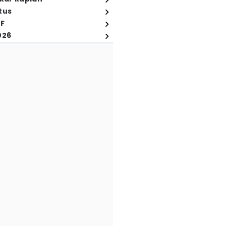
tus
FF
026