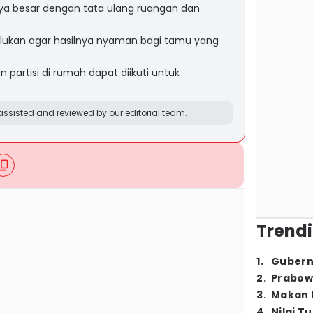
ya besar dengan tata ulang ruangan dan
lukan agar hasilnya nyaman bagi tamu yang
 partisi di rumah dapat diikuti untuk
ssisted and reviewed by our editorial team.
Trendi
1
.
Gubern
2
.
Prabow
3
.
Makan B
4
.
Nilai T