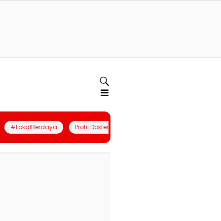
#LokalBerdaya
Profil Dokter
Quiz
Join Community