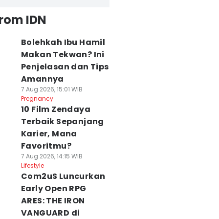
from IDN
Bolehkah Ibu Hamil
Makan Tekwan? Ini
Penjelasan dan Tips
Amannya
7 Aug 2026, 15:01 WIB
Pregnancy
10 Film Zendaya
Terbaik Sepanjang
Karier, Mana
Favoritmu?
7 Aug 2026, 14:15 WIB
Lifestyle
Com2uS Luncurkan
Early Open RPG
ARES: THE IRON
VANGUARD di