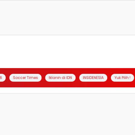
6
Soccer Times
Iklanin di IDN
INSIDENESIA
Yuk Pilih !