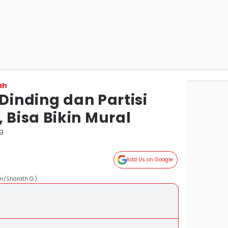
ah
 Dinding dan Partisi
Bisa Bikin Mural
g
Add Us on Google
om/Sharath G.)