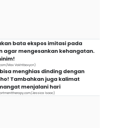
akan bata ekspos imitasi pada
an agar mengesankan kehangatan.
inim!
s.com/Max Vakhtbovycn)
ga bisa menghias dinding dengan
 lho! Tambahkan juga kalimat
mangat menjalani hari
artmenttherapy.com/Jessica Isaac)