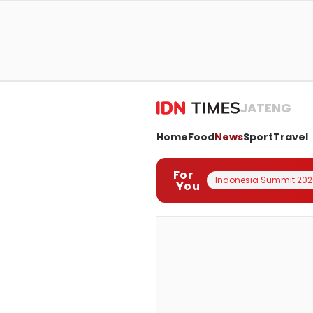
JATENG
Home
Food
News
Sport
Travel
For
Indonesia Summit 202
You