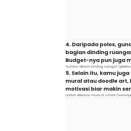
4. Daripada polos, gun
bagian dinding ruang
Budget-nya pun juga m
ilustrasi desain dinding ruangan (pexel
5. Selain itu, kamu ju
mural atau doodle art,
motivasi biar makin se
contoh dekorasi mural di rumah (www.ap