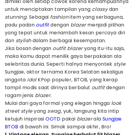
dimiliki oleh setiap cowok karena kemampuannya
untuk menciptakan tampilan yang
classy
dan
stunning.
Sebagai
fashion
item yang serbaguna,
padu padan
outfit
dengan
blazer
menjadi pilihan
yang tepat untuk menambah kesan percaya diri
dan
stylish
dalam berbagai kesempatan.
Jika bosan dengan
outfit blazer
yang itu-itu saja,
maka kamu dapat menilik gaya berpakaian ala
selebritas dunia. Seperti halnya menyontek
style
Sungjae, aktor ternama Korea Selatan sekaligus
anggota
idol
KPop populer, BTOB, yang kerap
tampil modis saat dirinya berbalut
outfit
dengan
ragam jenis
blazer.
Mulai dari gaya formal yang elegan hingga
look
street style
yang
swag,
yuk, langsung kita intip
ketujuh inspirasi
OOTD
pakai
blazer
ala
Sungjae
BTOB
di bawah ini. Simak sampai akhir, Bro!
1. Vintage elegan, Sungjae berbalut fit blazer