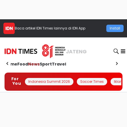
Baca artikel
IDN Times
lainnya di IDN App
Install
JATENG
Home
Food
News
Sport
Travel
For
Indonesia Summit 2026
Soccer Times
Iklanin 
You