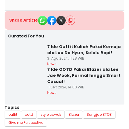
Share Article
Curated For You
7 Ide Outfit Kuliah Pakai Kemeja
ala Lee Do Hyun, Selalu Rapi!
31 Agu 2024, 11:28 WIB
News
7 Ide OOTD Pakai Blazer ala Lee
Jae Wook, Formal hingga Smart
Casual!
11 Sep 2024, 14:00 WIB
News
Topics
outfit
ootd
style cowok
Blazer
Sungjae BTOB
Give me Perspective