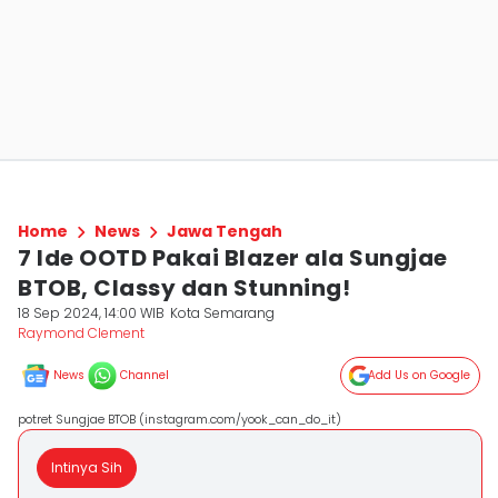
Home
News
Jawa Tengah
7 Ide OOTD Pakai Blazer ala Sungjae
BTOB, Classy dan Stunning!
18 Sep 2024, 14:00 WIB
Kota Semarang
Raymond Clement
News
Channel
Add Us on Google
potret Sungjae BTOB (instagram.com/yook_can_do_it)
Intinya Sih