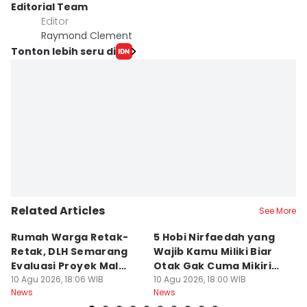
Editorial Team
Editor
Raymond Clement
Tonton lebih seru di
Related Articles
See More
Rumah Warga Retak-
5 Hobi Nirfaedah yang
L
Retak, DLH Semarang
Wajib Kamu Miliki Biar
B
Evaluasi Proyek Mal
Otak Gak Cuma Mikirin
P
Pakuwon
10 Agu 2026, 18:06 WIB
Cara Dapet Duit Terus
10 Agu 2026, 18:00 WIB
10
News
News
Ne