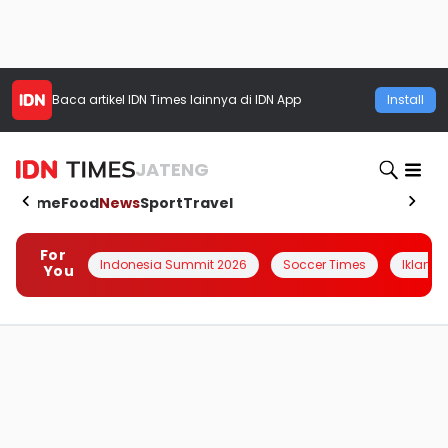
Baca artikel
IDN Times
lainnya di IDN App
Install
JATENG
Home
Food
News
Sport
Travel
For
Indonesia Summit 2026
Soccer Times
Iklanin 
You