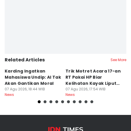
Related Articles
See More
Karding Ingatkan
Trik Motret Acara 17-an
N
Mahasiswa Undip: AI Tak
RT Pakai HP Biar
C
Akan Gantikan Moral
Kelihatan Kayak Liputan
1
07 Agu 2026, 18:44 WIB
Festival Nasional
07 Agu 2026, 17:54 WIB
M
07
News
News
Ne