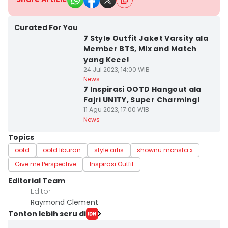
Curated For You
7 Style Outfit Jaket Varsity ala
Member BTS, Mix and Match
yang Kece!
24 Jul 2023, 14:00 WIB
News
7 Inspirasi OOTD Hangout ala
Fajri UN1TY, Super Charming!
11 Agu 2023, 17:00 WIB
News
Topics
ootd
ootd liburan
style artis
shownu monsta x
Give me Perspective
Inspirasi Outfit
Editorial Team
Editor
Raymond Clement
Tonton lebih seru di