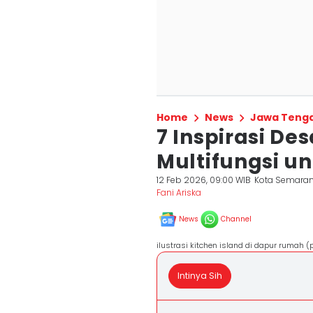
Home
News
Jawa Teng
7 Inspirasi De
Multifungsi u
12 Feb 2026, 09:00 WIB
Kota Semara
Fani Ariska
News
Channel
ilustrasi kitchen island di dapur rumah 
Intinya Sih