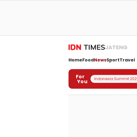
JATENG
Home
Food
News
Sport
Travel
For
Indonesia Summit 202
You