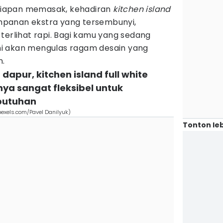
iapan memasak, kehadiran
kitchen island
panan ekstra yang tersembunyi,
terlihat rapi. Bagi kamu yang sedang
 ini akan mengulas ragam desain yang
n.
apur, kitchen island full white
ya sangat fleksibel untuk
butuhan
pexels.com/Pavel Danilyuk)
Tonton leb