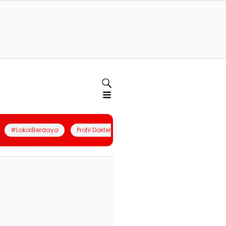
#LokalBerdaya
Profil Dokter
Quiz
Join Community