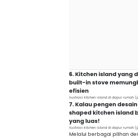
6. Kitchen island yang 
built-in stove memun
efisien
ilustrasi kitchen island di dapur rumah
7. Kalau pengen desain
shaped kitchen island b
yang luas!
ilustrasi kitchen island di dapur rumah
Melalui berbagai pilihan d