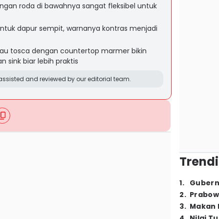
dengan roda di bawahnya sangat fleksibel untuk
 untuk dapur sempit, warnanya kontras menjadi
ijau tosca dengan countertop marmer bikin
 sink biar lebih praktis
ssisted and reviewed by our editorial team.
Trendi
1
.
Gubern
2
.
Prabow
3
.
Makan B
4
.
Nilai T