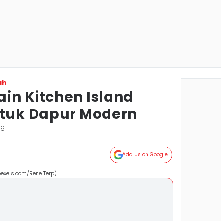
ah
sain Kitchen Island
ntuk Dapur Modern
ng
Add Us on Google
(pexels.com/Rene Terp)