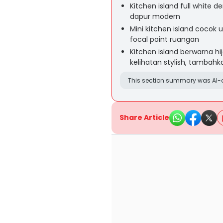
Kitchen island full white 
dapur modern
Mini kitchen island cocok
focal point ruangan
Kitchen island berwarna h
kelihatan stylish, tambahkan
This section summary was AI-a
Share Article