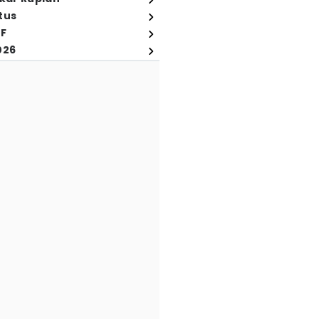
tus
FF
026