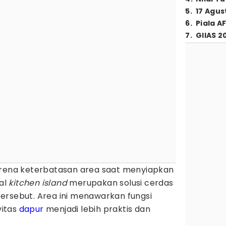
5
.
17 Agus
6
.
Piala A
7
.
GIIAS 2
arena keterbatasan area saat menyiapkan
al
kitchen island
merupakan solusi cerdas
ersebut. Area ini menawarkan fungsi
vitas
dapur
menjadi lebih praktis dan