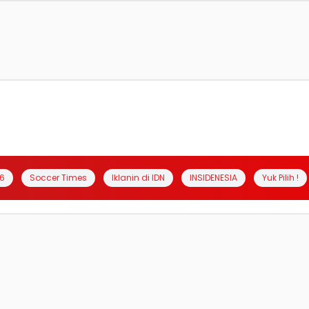
6
Soccer Times
Iklanin di IDN
INSIDENESIA
Yuk Pilih !