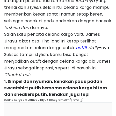
kalangan pecinta fashion karena
look-nya
yang
trendi dan
stylish.
Selain itu, celana kargo mampu
memberikan kesan santai namun tetap keren,
sehingga cocok di padu padankan dengan banyak
fashion item
lainnya.
Salah satu pencita celana kargo yaitu James
Jirayu, aktor asal Thailand ini kerap terlihat
mengenakan celana kargo untuk
outfit
daily
-nya.
Sukses tampil stylish, kamu bisa banget
menjadikan
outfit
dengan celana kargo ala James
Jirayu sebagai inspirasi, seperti di bawah ini.
Check it out!
1. Simpel dan nyaman, kenakan padu padan
sweatshirt putih bersama celana kargo hitam
dan sneakers putih, kenakan juga topi
celana kargo ala James Jirayu (instagram.com/jirayu_jj)