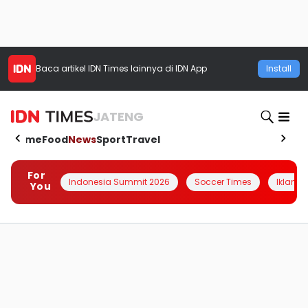
Baca artikel
IDN Times
lainnya di IDN App
Install
JATENG
Home
Food
News
Sport
Travel
For
Indonesia Summit 2026
Soccer Times
Iklanin 
You