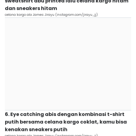
sweatshirt abu printed lalu celana kargo hitam
dan sneakers hitam
celana kargo ala James Jirayu (instagram.com/jirayu_jj)
6. Eye catching abis dengan kombinasi t-shirt
putih bersama celana kargo coklat, kamu bisa
kenakan sneakers putih
celana kargo ala James Jirayu (instagram.com/jirayu_jj)