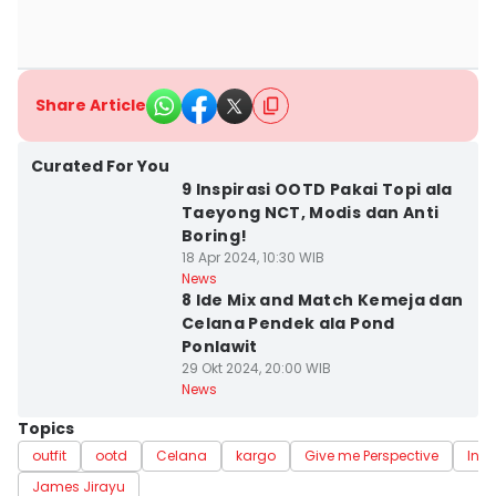
Share Article
Curated For You
9 Inspirasi OOTD Pakai Topi ala
Taeyong NCT, Modis dan Anti
Boring!
18 Apr 2024, 10:30 WIB
News
8 Ide Mix and Match Kemeja dan
Celana Pendek ala Pond
Ponlawit
29 Okt 2024, 20:00 WIB
News
Topics
outfit
ootd
Celana
kargo
Give me Perspective
Insp
James Jirayu