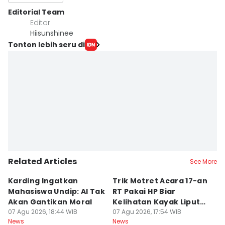
Editorial Team
Editor
Hiisunshinee
Tonton lebih seru di
Related Articles
See More
Karding Ingatkan
Trik Motret Acara 17-an
N
Mahasiswa Undip: AI Tak
RT Pakai HP Biar
C
Akan Gantikan Moral
Kelihatan Kayak Liputan
1
07 Agu 2026, 18:44 WIB
Festival Nasional
07 Agu 2026, 17:54 WIB
M
07
News
News
Ne