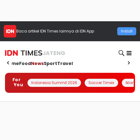
Baca artikel
IDN Times
lainnya di IDN App
Install
JATENG
Home
Food
News
Sport
Travel
For
Indonesia Summit 2026
Soccer Times
Iklanin 
You