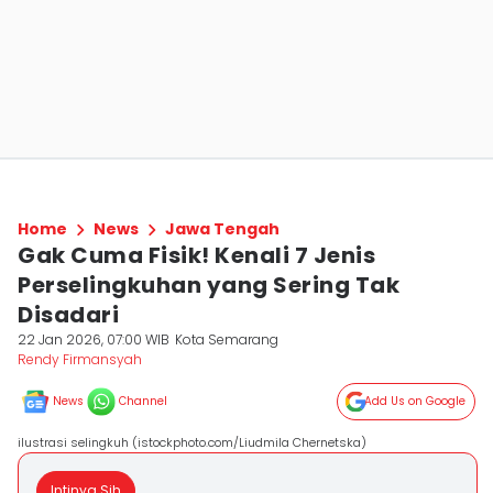
Home
News
Jawa Tengah
Gak Cuma Fisik! Kenali 7 Jenis
Perselingkuhan yang Sering Tak
Disadari
22 Jan 2026, 07:00 WIB
Kota Semarang
Rendy Firmansyah
News
Channel
Add Us on Google
ilustrasi selingkuh (istockphoto.com/Liudmila Chernetska)
Intinya Sih