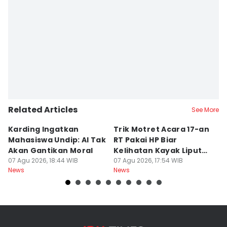
Bandot Arywono
Editor
Dhana Kencana
Related Articles
See More
Karding Ingatkan
Trik Motret Acara 17-an
N
Mahasiswa Undip: AI Tak
RT Pakai HP Biar
C
Akan Gantikan Moral
Kelihatan Kayak Liputan
1
07 Agu 2026, 18:44 WIB
Festival Nasional
07 Agu 2026, 17:54 WIB
M
07
News
News
Ne