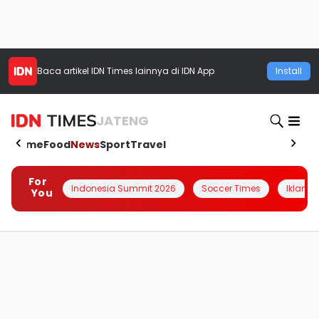
Baca artikel
IDN Times
lainnya di IDN App
Install
JATENG
Home
Food
News
Sport
Travel
For
Indonesia Summit 2026
Soccer Times
Iklanin 
You