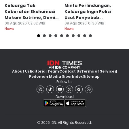
Keluarga Tak
Minta Perlindungan,
M
Keberatan Ekshumasi
Keluarga Ingin Polisi
P
Makam Sutrimo, Demi
Usut Penyebab
B
Usut Kematian
09 Agu 2026, 02:02 WIB
Kematian Sutrimo
09 Agu 2026, 01:30 WIB
S
08
News
News
Ne
Almarhum
About Us
Editorial Team
Contact Us
Terms of Services
Pedoman Media Siber
Index
Sitemap
Follow Us
Download
© 2026 IDN. All Rights Reserved.