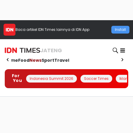
Baca artikel
IDN Times
lainnya di IDN App
Install
JATENG
Home
Food
News
Sport
Travel
For
Indonesia Summit 2026
Soccer Times
Iklanin 
You