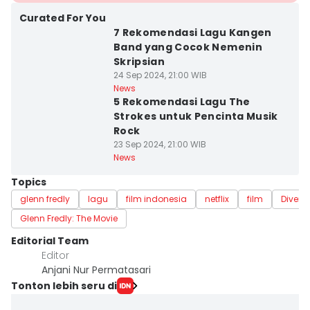
Curated For You
7 Rekomendasi Lagu Kangen
Band yang Cocok Nemenin
Skripsian
24 Sep 2024, 21:00 WIB
News
5 Rekomendasi Lagu The
Strokes untuk Pencinta Musik
Rock
23 Sep 2024, 21:00 WIB
News
Topics
glenn fredly
lagu
film indonesia
netflix
film
Divert
Glenn Fredly: The Movie
Editorial Team
Editor
Anjani Nur Permatasari
Tonton lebih seru di