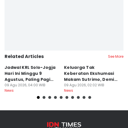
Related Articles
See More
Jadwal KRL Solo-Jogja
Keluarga Tak
M
Hari Ini Minggu 9
Keberatan Ekshumasi
Ke
Agustus, Paling Pagi
Makam Sutrimo, Demi
U
Berangkat Pukul 05.00
09 Agu 2026, 04:00 WIB
Usut Kematian
09 Agu 2026, 02:02 WIB
K
09
News
News
Ne
Almarhum