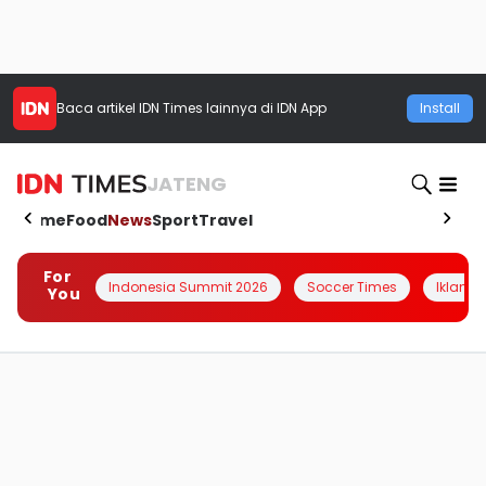
Baca artikel
IDN Times
lainnya di IDN App
Install
JATENG
Home
Food
News
Sport
Travel
For
Indonesia Summit 2026
Soccer Times
Iklanin 
You