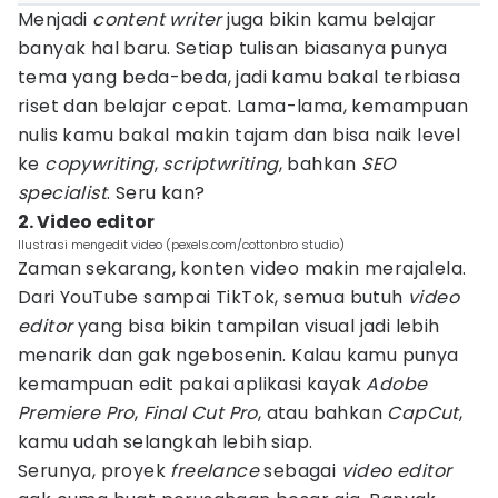
Menjadi
content writer
juga bikin kamu belajar
banyak hal baru. Setiap tulisan biasanya punya
tema yang beda-beda, jadi kamu bakal terbiasa
riset dan belajar cepat. Lama-lama, kemampuan
nulis kamu bakal makin tajam dan bisa naik level
ke
copywriting
,
scriptwriting
, bahkan
SEO
specialist
. Seru kan?
2. Video editor
Ilustrasi mengedit video (pexels.com/cottonbro studio)
Zaman sekarang, konten video makin merajalela.
Dari YouTube sampai TikTok, semua butuh
video
editor
yang bisa bikin tampilan visual jadi lebih
menarik dan gak ngebosenin. Kalau kamu punya
kemampuan edit pakai aplikasi kayak
Adobe
Premiere Pro
,
Final Cut Pro
, atau bahkan
CapCut
,
kamu udah selangkah lebih siap.
Serunya, proyek
freelance
sebagai
video editor