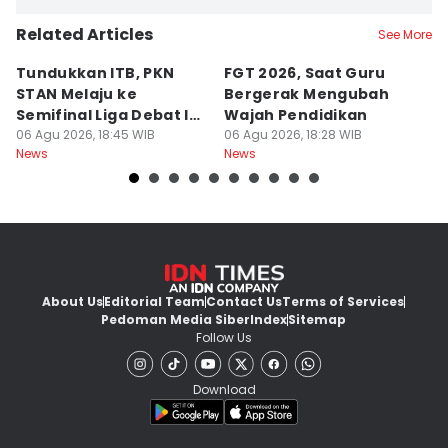
Related Articles
See More
Tundukkan ITB, PKN
FGT 2026, Saat Guru
[
STAN Melaju ke
Bergerak Mengubah
D
Semifinal Liga Debat IDN
Wajah Pendidikan
A
Times 2026
06 Agu 2026, 18:45 WIB
06 Agu 2026, 18:28 WIB
S
06
News
News
Ne
d
About Us
Editorial Team
Contact Us
Terms of Services
Pedoman Media Siber
Index
Sitemap
Follow Us
Download