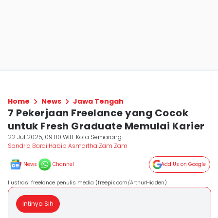
Home
News
Jawa Tengah
7 Pekerjaan Freelance yang Cocok
untuk Fresh Graduate Memulai Karier
22 Jul 2025, 09:00 WIB
Kota Semarang
Sandria Barqi Habib Asmartha Zam Zam
News
Channel
Add Us on Google
Ilustrasi freelance penulis media (freepik.com/ArthurHidden)
Intinya Sih