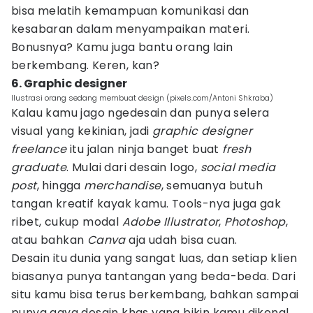
bisa melatih kemampuan komunikasi dan
kesabaran dalam menyampaikan materi.
Bonusnya? Kamu juga bantu orang lain
berkembang. Keren, kan?
6. Graphic designer
Ilustrasi orang sedang membuat design (pixels.com/Antoni Shkraba)
Kalau kamu jago ngedesain dan punya selera
visual yang kekinian, jadi
graphic designer
freelance
itu jalan ninja banget buat
fresh
graduate
. Mulai dari desain logo,
social media
post
, hingga
merchandise
, semuanya butuh
tangan kreatif kayak kamu. Tools-nya juga gak
ribet, cukup modal
Adobe Illustrator
,
Photoshop
,
atau bahkan
Canva
aja udah bisa cuan.
Desain itu dunia yang sangat luas, dan setiap klien
biasanya punya tantangan yang beda-beda. Dari
situ kamu bisa terus berkembang, bahkan sampai
punya gaya desain khas yang bikin kamu dikenal.