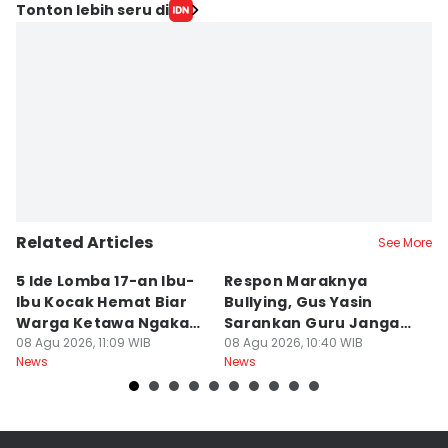
Tonton lebih seru di
Related Articles
See More
5 Ide Lomba 17-an Ibu-
Respon Maraknya
T
Ibu Kocak Hemat Biar
Bullying, Gus Yasin
W
Warga Ketawa Ngakak
Sarankan Guru Jangan
S
Pas Hari Kemerdekaan
08 Agu 2026, 11:09 WIB
Bebani Siswa
08 Agu 2026, 10:40 WIB
P
08
News
News
Ne
R