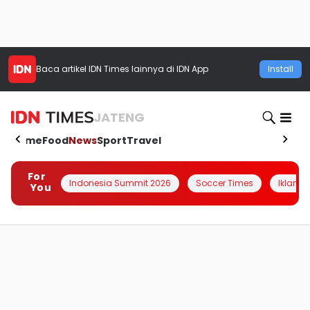
Baca artikel
IDN Times
lainnya di IDN App
Install
JATENG
Home
Food
News
Sport
Travel
For
Indonesia Summit 2026
Soccer Times
Iklanin 
You