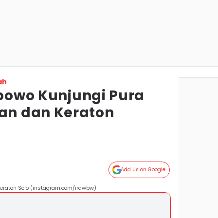
ah
ibowo Kunjungi Pura
n dan Keraton
Add Us on Google
eraton Solo (instagram.com/irawbw)