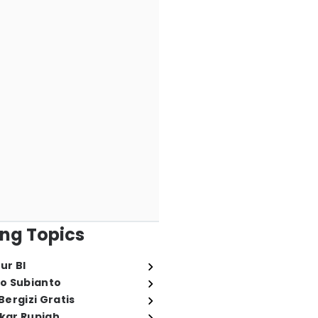
ng Topics
ur BI
o Subianto
ergizi Gratis
ukar Rupiah