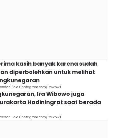
terima kasih banyak karena sudah
dan diperbolehkan untuk melihat
angkunegaran
eraton Solo (instagram.com/irawbw)
gkunegaran, Ira Wibowo juga
urakarta Hadiningrat saat berada
eraton Solo (instagram.com/irawbw)