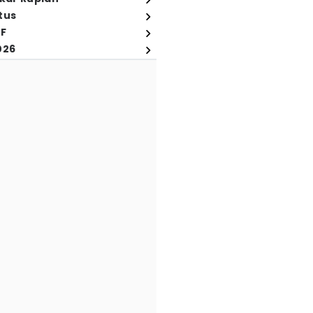
tus
FF
026