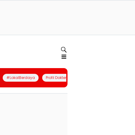
#LokalBerdaya
Profil Dokter
Quiz
Join Community