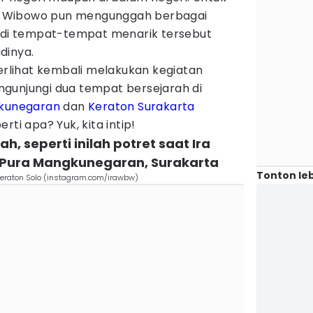
 Wibowo pun mengunggah berbagai
a di tempat-tempat menarik tersebut
dinya.
terlihat kembali melakukan kegiatan
mengunjungi dua tempat bersejarah di
kunegaran
dan
Keraton Surakarta
rti apa? Yuk, kita intip!
h, seperti inilah potret saat Ira
 Pura Mangkunegaran, Surakarta
Tonton leb
eraton Solo (instagram.com/irawbw)