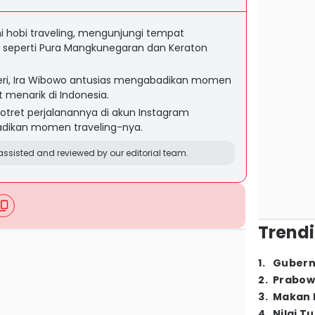
i hobi traveling, mengunjungi tempat
i seperti Pura Mangkunegaran dan Keraton
geri, Ira Wibowo antusias mengabadikan momen
 menarik di Indonesia.
tret perjalanannya di akun Instagram
adikan momen traveling-nya.
ssisted and reviewed by our editorial team.
Trendi
1
.
Gubern
2
.
Prabow
3
.
Makan B
4
.
Nilai T