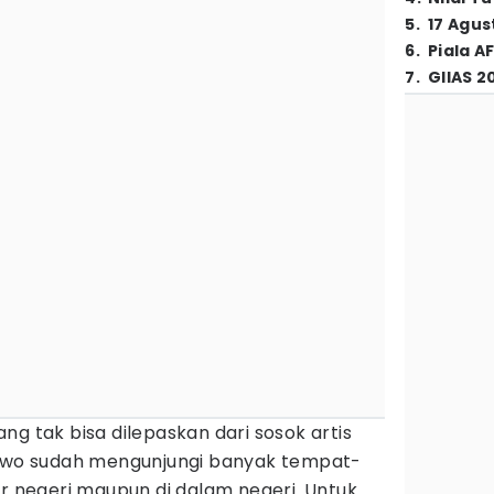
5
.
17 Agus
6
.
Piala A
7
.
GIIAS 2
ng tak bisa dilepaskan dari sosok artis
bowo sudah mengunjungi banyak tempat-
ar negeri maupun di dalam negeri. Untuk