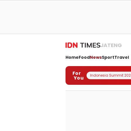
JATENG
Home
Food
News
Sport
Travel
For
Indonesia Summit 202
You