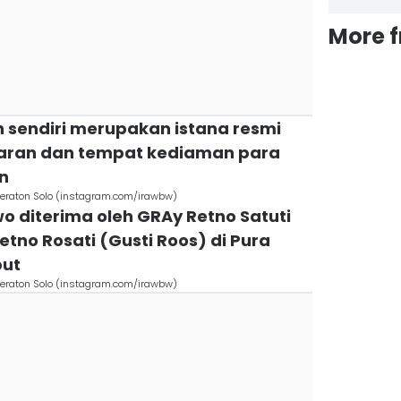
More 
 sendiri merupakan istana resmi
ran dan tempat kediaman para
n
eraton Solo (instagram.com/irawbw)
wo diterima oleh GRAy Retno Satuti
etno Rosati (Gusti Roos) di Pura
but
eraton Solo (instagram.com/irawbw)