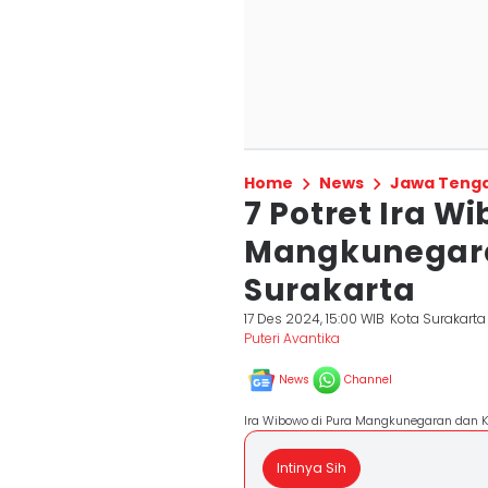
Home
News
Jawa Teng
7 Potret Ira W
Mangkunegara
Surakarta
17 Des 2024, 15:00 WIB
Kota Surakarta
Puteri Avantika
News
Channel
Ira Wibowo di Pura Mangkunegaran dan K
Intinya Sih