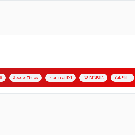
6
Soccer Times
Iklanin di IDN
INSIDENESIA
Yuk Pilih !