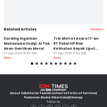
Related Articles
See More
Karding Ingatkan
Trik Motret Acara 17-an
N
Mahasiswa Undip: AI Tak
RT Pakai HP Biar
C
Akan Gantikan Moral
Kelihatan Kayak Liputan
1
07 Agu 2026, 18:44 WIB
Festival Nasional
07 Agu 2026, 17:54 WIB
M
07
News
News
Ne
About Us
Editorial Team
Contact Us
Terms of Services
Pedoman Media Siber
Index
Sitemap
Follow Us