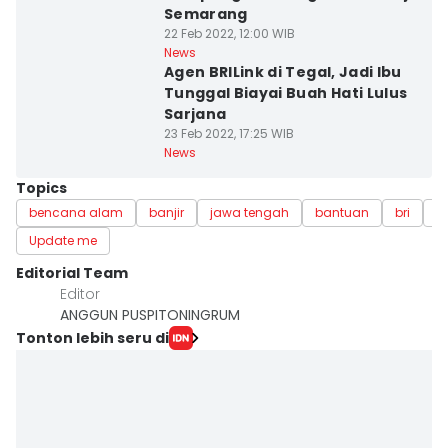
Semarang
22 Feb 2022, 12:00 WIB
News
Agen BRILink di Tegal, Jadi Ibu
Tunggal Biayai Buah Hati Lulus
Sarjana
23 Feb 2022, 17:25 WIB
News
Topics
bencana alam
banjir
jawa tengah
bantuan
bri
p
Update me
Editorial Team
Editor
ANGGUN PUSPITONINGRUM
Tonton lebih seru di