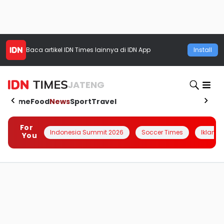
Baca artikel
IDN Times
lainnya di IDN App
Install
JATENG
Home
Food
News
Sport
Travel
For
Indonesia Summit 2026
Soccer Times
Iklanin 
You