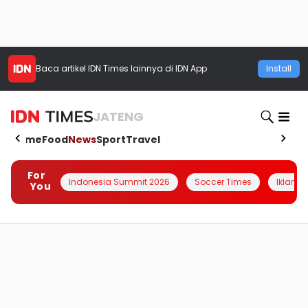
Baca artikel
IDN Times
lainnya di IDN App
Install
JATENG
Home
Food
News
Sport
Travel
For
Indonesia Summit 2026
Soccer Times
Iklanin 
You