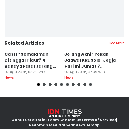
Related Articles
See More
Cas HP Semalaman
Jelang Akhir Pekan,
P
Ditinggal Tidur? 4
Jadwal KRL Solo-Jogja
Ra
Bahaya Fatal Jarang
Hari Ini Jumat 7
2
Disadari Pekerja Kantor
07 Agu 2026, 08:30 WIB
Agustus, Lengkap!
07 Agu 2026, 07:39 WIB
07
News
News
Ne
About Us
Editorial Team
Contact Us
Terms of Services
Pedoman Media Siber
Index
Sitemap