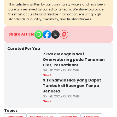
This article is written by our community writers and has been
carefully reviewed by our editorial team. We strive to provide
the most accurate and reliable information, ensuring high
standards of quality, credibility, and trustworthiness.
Share Article
Curated For You
7 Cara Menghindari
Overwatering pada Tanaman
Hias, Perhatikan!
04 Feb 2025, 06:00 WIB
News
9 Tanaman Hias yang Dapat
Tumbuh di Ruangan Tanpa
Jendela
05 Feb 2025, 06:00 WIB
News
Topics
tanaman
tanaman hias
anthurium
Divert me