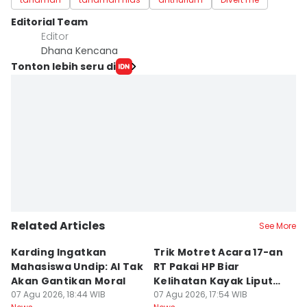
Editorial Team
Editor
Dhana Kencana
Tonton lebih seru di
Related Articles
See More
Karding Ingatkan
Trik Motret Acara 17-an
N
Mahasiswa Undip: AI Tak
RT Pakai HP Biar
C
Akan Gantikan Moral
Kelihatan Kayak Liputan
1
07 Agu 2026, 18:44 WIB
Festival Nasional
07 Agu 2026, 17:54 WIB
M
07