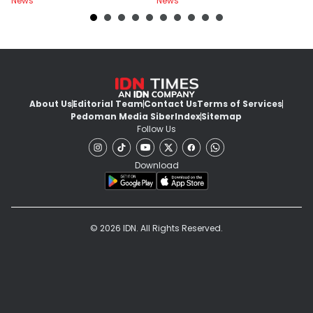
News
News
Ne
About Us
Editorial Team
Contact Us
Terms of Services
Pedoman Media Siber
Index
Sitemap
Follow Us
Download
© 2026 IDN. All Rights Reserved.