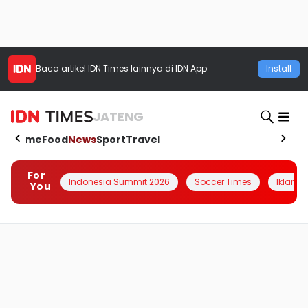
Baca artikel
IDN Times
lainnya di IDN App
Install
JATENG
Home
Food
News
Sport
Travel
For
Indonesia Summit 2026
Soccer Times
Iklanin 
You