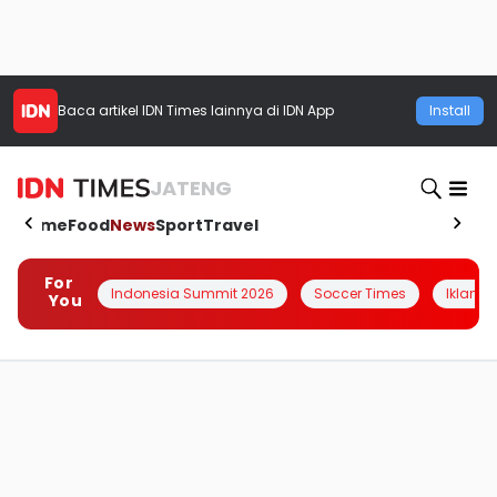
Baca artikel
IDN Times
lainnya di IDN App
Install
JATENG
Home
Food
News
Sport
Travel
For
Indonesia Summit 2026
Soccer Times
Iklanin 
You