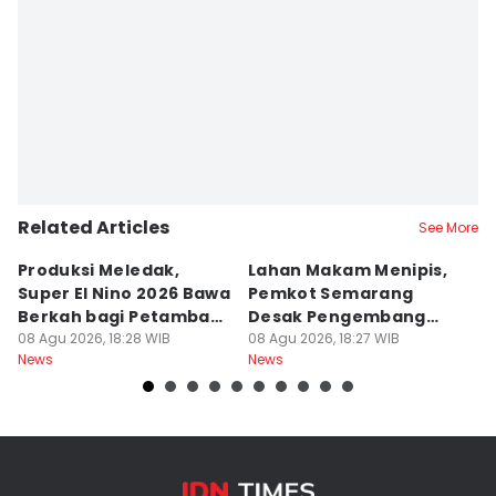
Related Articles
See More
Produksi Meledak,
Lahan Makam Menipis,
L
Super El Nino 2026 Bawa
Pemkot Semarang
F
Berkah bagi Petambak
Desak Pengembang
L
Garam
08 Agu 2026, 18:28 WIB
Serahkan PSU
08 Agu 2026, 18:27 WIB
Ju
08
News
News
Ne
U