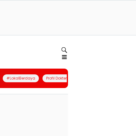
#LokalBerdaya
Profil Dokter
Quiz
Join Community