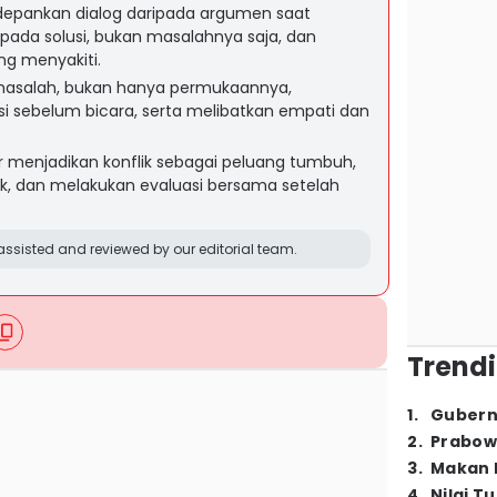
epankan dialog daripada argumen saat
 pada solusi, bukan masalahnya saja, dan
ng menyakiti.
asalah, bukan hanya permukaannya,
 sebelum bicara, serta melibatkan empati dan
er menjadikan konflik sebagai peluang tumbuh,
k, dan melakukan evaluasi bersama setelah
ssisted and reviewed by our editorial team.
Trendi
1
.
Gubern
2
.
Prabow
3
.
Makan B
4
.
Nilai T