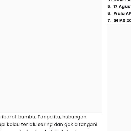
5
.
17 Agus
6
.
Piala A
7
.
GIIAS 2
u ibarat bumbu. Tanpa itu, hubungan
i kalau terlalu sering dan gak ditangani