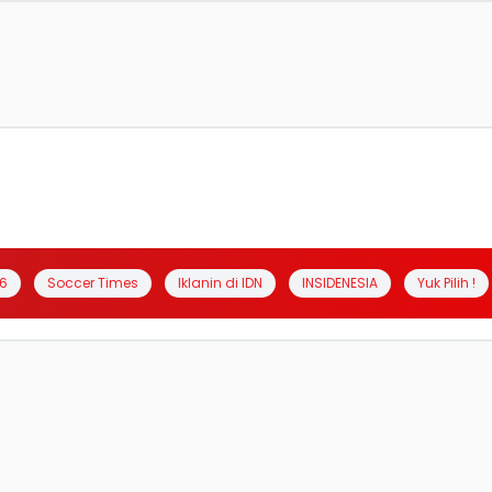
6
Soccer Times
Iklanin di IDN
INSIDENESIA
Yuk Pilih !