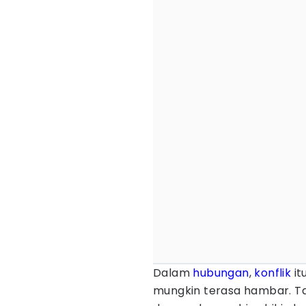
Dalam
hubungan
,
konflik
it
mungkin terasa hambar. Tap