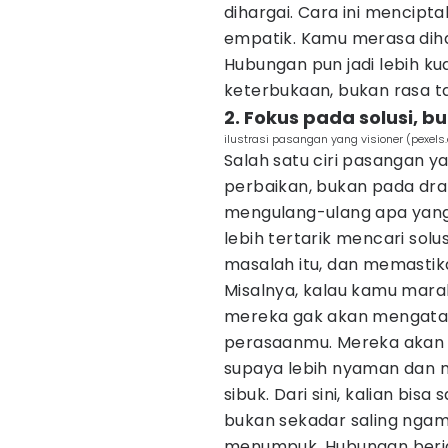
dihargai. Cara ini mencipt
empatik. Kamu merasa diha
Hubungan pun jadi lebih ku
keterbukaan, bukan rasa ta
2. Fokus pada solusi, 
ilustrasi pasangan yang visioner (pexel
Salah satu ciri pasangan y
perbaikan, bukan pada dra
mengulang-ulang apa yang 
lebih tertarik mencari sol
masalah itu, dan memastika
Misalnya, kalau kamu mara
mereka gak akan mengatak
perasaanmu. Mereka akan
supaya lebih nyaman dan 
sibuk. Dari sini, kalian b
bukan sekadar saling ngamb
menumpuk. Hubungan berjal