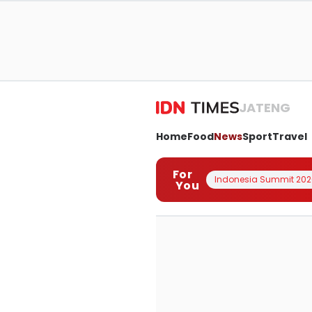
JATENG
Home
Food
News
Sport
Travel
For
Indonesia Summit 202
You