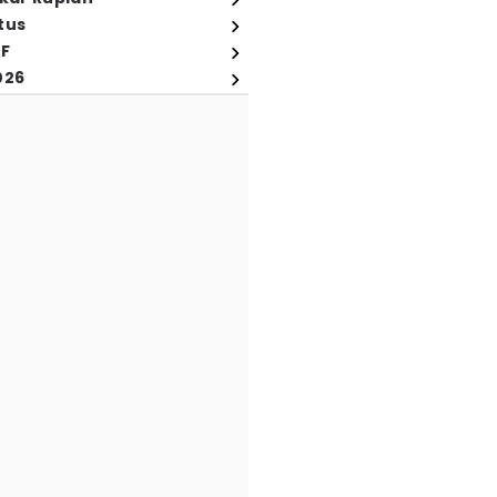
tus
FF
026