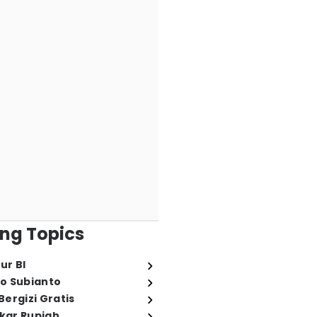
ng Topics
ur BI
o Subianto
ergizi Gratis
ukar Rupiah