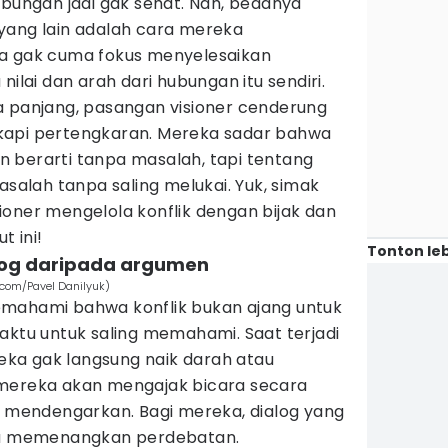
ubungan jadi gak sehat. Nah, bedanya
yang lain adalah cara mereka
ka gak cuma fokus menyelesaikan
nilai dan arah dari hubungan itu sendiri.
a panjang, pasangan visioner cenderung
kapi pertengkaran. Mereka sadar bahwa
 berarti tanpa masalah, tapi tentang
lah tanpa saling melukai. Yuk, simak
oner mengelola konflik dengan bijak dan
 ini!
Tonton leb
log daripada argumen
.com/Pavel Danilyuk)
emahami bahwa konflik bukan ajang untuk
aktu untuk saling memahami. Saat terjadi
ka gak langsung naik darah atau
 mereka akan mengajak bicara secara
g mendengarkan. Bagi mereka, dialog yang
ada memenangkan perdebatan.