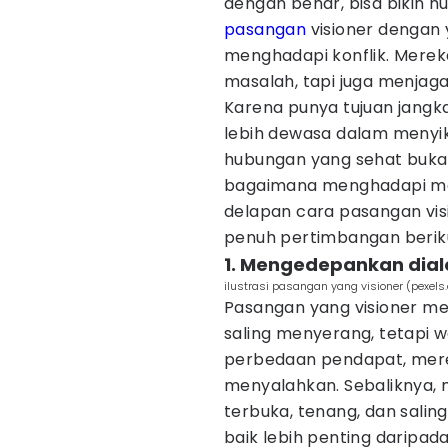
dengan benar, bisa bikin h
pasangan
visioner dengan 
menghadapi konflik. Mere
masalah, tapi juga menjaga 
Karena punya tujuan jangk
lebih dewasa dalam menyi
hubungan yang sehat bukan
bagaimana menghadapi masa
delapan cara pasangan visi
penuh pertimbangan berikut
1. Mengedepankan dia
ilustrasi pasangan yang visioner (pexels
Pasangan yang visioner m
saling menyerang, tetapi w
perbedaan pendapat, mere
menyalahkan. Sebaliknya,
terbuka, tenang, dan salin
baik lebih penting darip