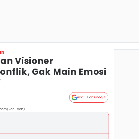
ah
an Visioner
nflik, Gak Main Emosi
g
Add Us on Google
s.com/Ron Lach)