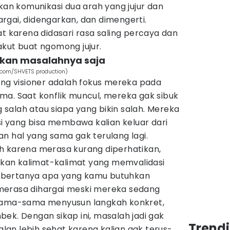
akan komunikasi dua arah yang jujur dan
rgai, didengarkan, dan dimengerti.
at karena didasari rasa saling percaya dan
kut buat ngomong jujur.
bukan masalahnya saja
s.com/SHVETS production)
ang visioner adalah fokus mereka pada
ma. Saat konflik muncul, mereka gak sibuk
salah atau siapa yang bikin salah. Mereka
usi yang bisa membawa kalian keluar dari
n hal yang sama gak terulang lagi.
h karena merasa kurang diperhatikan,
an kalimat-kalimat yang memvalidasi
 bertanya apa yang kamu butuhkan
merasa dihargai meski mereka sedang
isa sama-sama menyusun langkah konkret,
ek. Dengan sikap ini, masalah jadi gak
Trend
an lebih sehat karena kalian gak terus-